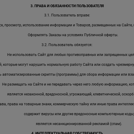
3. ПРАВА И ОБЯЗАННОСТИ ПОЛЬЗОВАТЕЛЯ
3.1. Пользователь вправе:
к, просмотр, использование информации и Товаров, размещенных на Сайте, 
Оформлять Заказы на условиях Публичной оферты.
3.2. Пользователь обязуется:
Не использовать Сайт для любых противоправных или запрещенных цел
, которые могут нарушить нормальную работу Сайта или создать чрезмерную
ь автоматизированные скрипты (программы) для сбора информации или вза
Не размещать на Сайте и не передавать через него любую информацию, ко
является незаконной, вредоносной, угрожающей, клеветнической, оскорб
ава, права на товарные знаки, коммерческую тайну или иные права интеллек
содержит вирусы или другие вредоносные компьютерные коды
является несанкционированной рекламой (спам).
4. ИНТЕЛЛЕКТУАЛЬНАЯ СОБСТВЕННОСТЬ