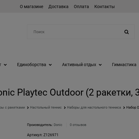
О магазине
Доставка
Оплата
Контакты
Например:
шейкер
т
Единоборства
Активный отдых
Гимнастика
nic Playtec Outdoor (2 ракетки, 
ры с ракетками
Настольный теннис
Наборы для настольного тенниса
Набор D
Производитель:
Donic
0 отзывов
Артикул:
Z126971