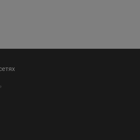
сетях
е