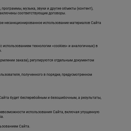
 программы, музыка, звуки и другие объекты (контент),
заключены соответствующие договоры.
бое несанкционированное использование материалов Сайта
(с использованием технологии «cookies» и аналогичных) в
.
ормлении заказа), регулируются отдельным документом
ользователя, полученного в порядке, предусмотренном
л Сайта будет бесперебойным и безошибочным, а результаты,
и невозможности использования Сайта, включая упущенную
а.
льзованием Сайта.