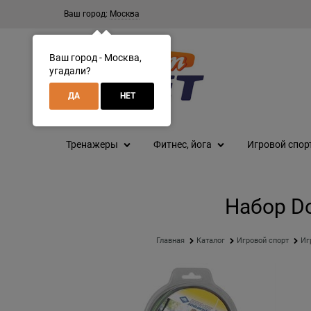
Ваш город:
Москва
Ваш город - Москва,
угадали?
ДА
НЕТ
Тренажеры
Фитнес, йога
Игровой спор
Набор Do
Главная
Каталог
Игровой спорт
Иг