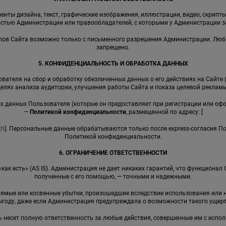
енты дизайна, текст, графические изображения, иллюстрации, видео, скрипты,
стью Администрации или правообладателей, с которыми у Администрации 
иалов Сайта возможно только с письменного разрешения Администрации. Лю
запрещено.
5. КОНФИДЕНЦИАЛЬНОСТЬ И ОБРАБОТКА ДАННЫХ
вателя на сбор и обработку обезличенных данных о его действиях на Сайте 
целях анализа аудитории, улучшения работы Сайта и показа целевой рекламы
ных данных Пользователя (которые он предоставляет при регистрации или оф
—
Политикой конфиденциальности
, размещенной по адресу: [
kh
]. Персональные данные обрабатываются только после express-согласия П
Политикой конфиденциальности.
6. ОГРАНИЧЕНИЕ ОТВЕТСТВЕННОСТИ
 «как есть» (AS IS). Администрация не дает никаких гарантий, что функциона
полученные с его помощью, — точными и надежными.
прямые или косвенные убытки, произошедшие вследствие использования ил
ыгоду, даже если Администрация предупреждала о возможности такого ущерб
ь несет полную ответственность за любые действия, совершенные им с испо