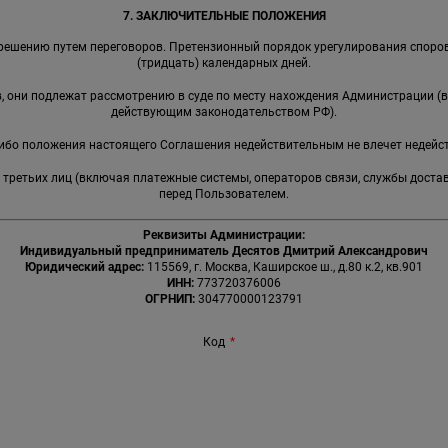
7. ЗАКЛЮЧИТЕЛЬНЫЕ ПОЛОЖЕНИЯ
решению путем переговоров. Претензионный порядок урегулирования споров
(тридцать) календарных дней.
ов, они подлежат рассмотрению в суде по месту нахождения Администрации (
действующим законодательством РФ).
-либо положения настоящего Соглашения недействительным не влечет недейс
я третьих лиц (включая платежные системы, операторов связи, службы доста
перед Пользователем.
Реквизиты Администрации:
Индивидуальный предприниматель Десятов Дмитрий Александрович
Юридический адрес:
115569, г. Москва, Каширское ш., д.80 к.2, кв.901
ИНН:
773720376006
ОГРНИП:
304770000123791
Код