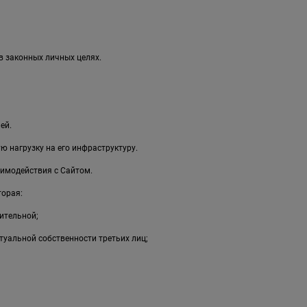
в законных личных целях.
ей.
 нагрузку на его инфраструктуру.
имодействия с Сайтом.
торая:
ительной;
туальной собственности третьих лиц;
;