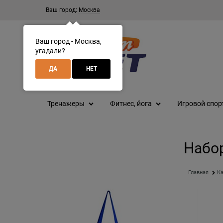
Ваш город:
Москва
Ваш город - Москва,
угадали?
ДА
НЕТ
Тренажеры
Фитнес, йога
Игровой спор
Набор
Главная
Ка