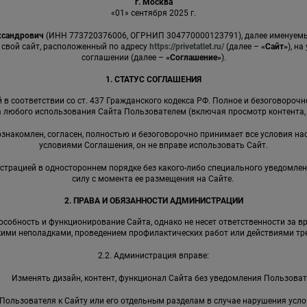
г. Москва
«01» сентября 2025 г.
ксандрович
(ИНН 773720376006, ОГРНИП 304770000123791), далее именуе
 свой сайт, расположенный по адресу
https://privetatlet.ru/
(далее –
«Сайт»
), н
соглашении (далее –
«Соглашение»
).
1. СТАТУС СОГЛАШЕНИЯ
в соответствии со ст. 437 Гражданского кодекса РФ. Полное и безоговороч
 любого использования Сайта Пользователем (включая просмотр контента, р
 ознакомлен, согласен, полностью и безоговорочно принимает все условия на
условиями Соглашения, он не вправе использовать Сайт.
страцией в одностороннем порядке без какого-либо специального уведомлен
силу с момента ее размещения на Сайте.
2. ПРАВА И ОБЯЗАННОСТИ АДМИНИСТРАЦИИ
собность и функционирование Сайта, однако не несет ответственности за в
кими неполадками, проведением профилактических работ или действиями тре
2.2. Администрация вправе:
Изменять дизайн, контент, функционал Сайта без уведомления Пользоват
Пользователя к Сайту или его отдельным разделам в случае нарушения усл