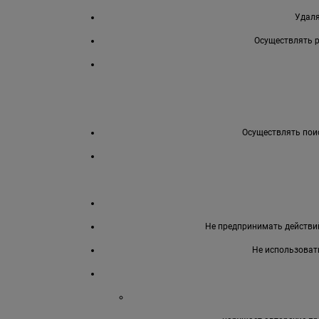
Удаля
Осуществлять 
Осуществлять поис
Не предпринимать действий
Не использоват