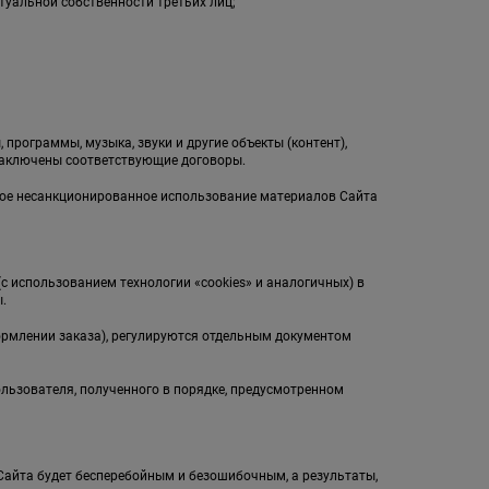
туальной собственности третьих лиц;
;
 программы, музыка, звуки и другие объекты (контент),
заключены соответствующие договоры.
бое несанкционированное использование материалов Сайта
(с использованием технологии «cookies» и аналогичных) в
.
ормлении заказа), регулируются отдельным документом
ользователя, полученного в порядке, предусмотренном
л Сайта будет бесперебойным и безошибочным, а результаты,