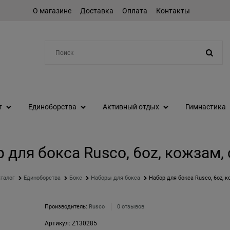
О магазине
Доставка
Оплата
Контакты
Например:
протеин
т
Единоборства
Активный отдых
Гимнастика
 для бокса Rusco, 6oz, кожзам,
талог
Единоборства
Бокс
Наборы для бокса
Набор для бокса Rusco, 6oz, к
Производитель:
Rusco
0 отзывов
Артикул:
Z130285