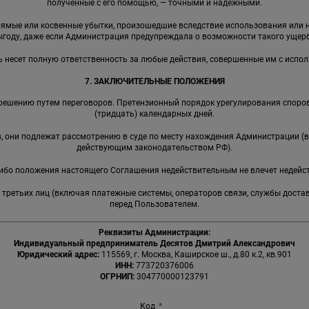
полученные с его помощью, — точными и надежными.
прямые или косвенные убытки, произошедшие вследствие использования ил
ыгоду, даже если Администрация предупреждала о возможности такого ущерб
ь несет полную ответственность за любые действия, совершенные им с испо
7. ЗАКЛЮЧИТЕЛЬНЫЕ ПОЛОЖЕНИЯ
решению путем переговоров. Претензионный порядок урегулирования споров
(тридцать) календарных дней.
ов, они подлежат рассмотрению в суде по месту нахождения Администрации (
действующим законодательством РФ).
-либо положения настоящего Соглашения недействительным не влечет недейс
я третьих лиц (включая платежные системы, операторов связи, службы доста
перед Пользователем.
Реквизиты Администрации:
Индивидуальный предприниматель Десятов Дмитрий Александрович
Юридический адрес:
115569, г. Москва, Каширское ш., д.80 к.2, кв.901
ИНН:
773720376006
ОГРНИП:
304770000123791
Код