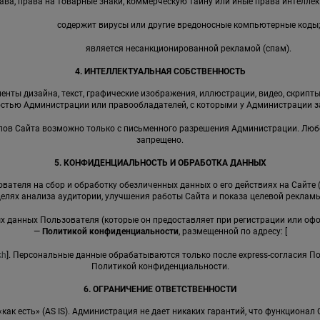
ава, права на товарные знаки, коммерческую тайну или иные права интеллек
содержит вирусы или другие вредоносные компьютерные коды
является несанкционированной рекламой (спам).
4. ИНТЕЛЛЕКТУАЛЬНАЯ СОБСТВЕННОСТЬ
енты дизайна, текст, графические изображения, иллюстрации, видео, скрипты,
стью Администрации или правообладателей, с которыми у Администрации 
иалов Сайта возможно только с письменного разрешения Администрации. Лю
запрещено.
5. КОНФИДЕНЦИАЛЬНОСТЬ И ОБРАБОТКА ДАННЫХ
вателя на сбор и обработку обезличенных данных о его действиях на Сайте 
целях анализа аудитории, улучшения работы Сайта и показа целевой рекламы
ных данных Пользователя (которые он предоставляет при регистрации или оф
—
Политикой конфиденциальности
, размещенной по адресу: [
kh
]. Персональные данные обрабатываются только после express-согласия П
Политикой конфиденциальности.
6. ОГРАНИЧЕНИЕ ОТВЕТСТВЕННОСТИ
 «как есть» (AS IS). Администрация не дает никаких гарантий, что функциона