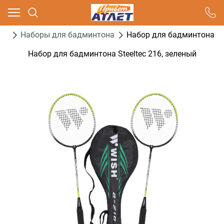
Ваш город - Москва,
угадали?
он
Наборы для бадминтона
Набор для бадминтона Ste
ДА
НЕТ
Набор для бадминтона Steeltec 216, зеленый