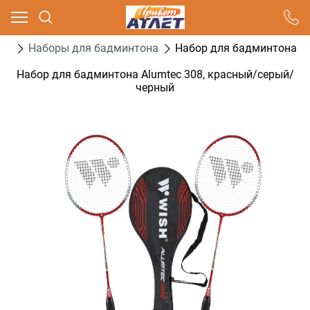
Ваш город - Москва,
угадали?
он
Наборы для бадминтона
Набор для бадминтона Al
ДА
НЕТ
Набор для бадминтона Alumtec 308, красный/серый/
черный