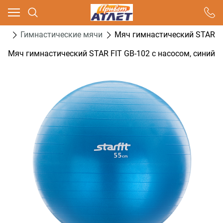
Ваш город - Москва,
угадали?
са
Гимнастические мячи
Мяч гимнастический STAR FI
ДА
НЕТ
Мяч гимнастический STAR FIT GB-102 с насосом, синий