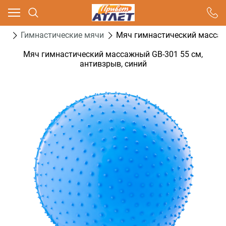
Ваш город - Москва,
угадали?
са
Гимнастические мячи
Мяч гимнастический массажн
ДА
НЕТ
Мяч гимнастический массажный GB-301 55 см,
антивзрыв, синий