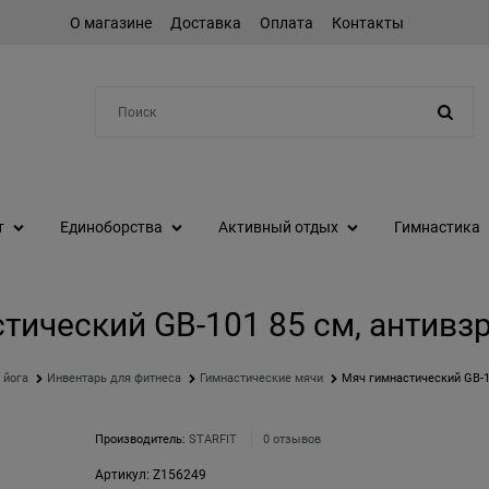
О магазине
Доставка
Оплата
Контакты
Например:
шейкер
т
Единоборства
Активный отдых
Гимнастика
тический GB-101 85 см, антивз
 йога
Инвентарь для фитнеса
Гимнастические мячи
Мяч гимнастический GB-1
Производитель:
STARFIT
0 отзывов
Артикул:
Z156249