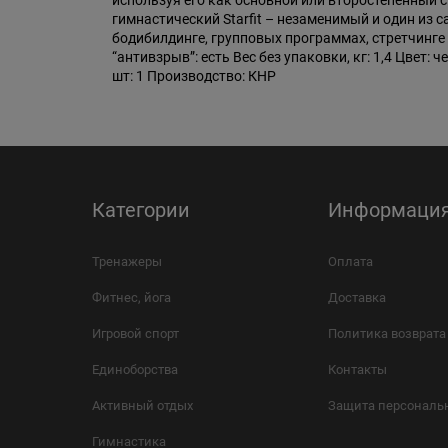
используя его как основной или второстепенный с
гимнастический Starfit – незаменимый и один из
бодибилдинге, групповых программах, стретчинге 
“антивзрыв”: есть Вес без упаковки, кг: 1,4 Цвет:
шт: 1 Производство: КНР
Категории
Информаци
Тренажеры
Оплата
Фитнес, йога
Доставка
Игровой спорт
Политика возврата
Единоборства
Контакты
Активный отдых
Защита персональ
Гимнастика