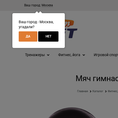
Ваш город:
Москва
Ваш город - Москва,
угадали?
ДА
НЕТ
Тренажеры
Фитнес, йога
Игровой спор
Мяч гимнас
Главная
Каталог
Фитнес,