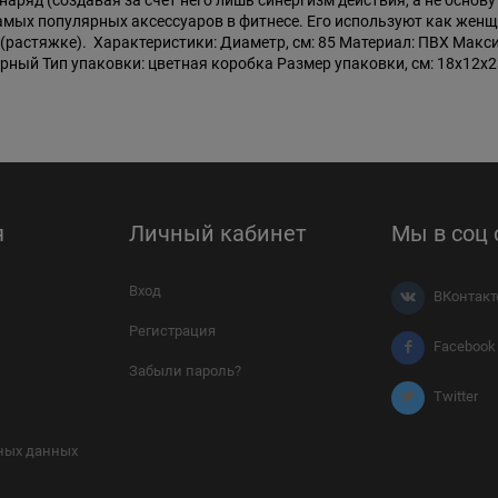
наряд (создавая за счет него лишь синергизм действия, а не основ
 самых популярных аксессуаров в фитнесе. Его используют как жен
(растяжке). Характеристики: Диаметр, см: 85 Материал: ПВХ Макси
 черный Тип упаковки: цветная коробка Размер упаковки, см: 18х12х23
я
Личный кабинет
Мы в соц 
Вход
ВКонтакт
Регистрация
Facebook
Забыли пароль?
Twitter
ных данных