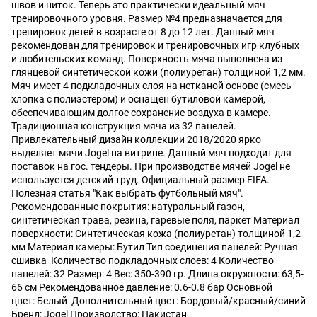
швов и ниток. Теперь это практически идеальный мяч
тренировочного уровня. Размер №4 предназначается для
тренировок детей в возрасте от 8 до 12 лет. Данный мяч
рекомендован для тренировок и тренировочных игр клубных
и любительских команд. Поверхность мяча выполнена из
глянцевой синтетической кожи (полиуретан) толщиной 1,2 мм.
Мяч имеет 4 подкладочных слоя на нетканой основе (смесь
хлопка с полиэстером) и оснащен бутиловой камерой,
обеспечивающим долгое сохранение воздуха в камере.
Традиционная конструкция мяча из 32 панелей.
Привлекательный дизайн коллекции 2018/2020 ярко
выделяет мячи Jogel на витрине. Данный мяч подходит для
поставок на гос. тендеры. При производстве мячей Jogel не
используется детский труд. Официальный размер FIFA.
Полезная статья "Как выбрать футбольный мяч".
Рекомендованные покрытия: натуральный газон,
синтетическая трава, резина, гаревые поля, паркет Материал
поверхности: Синтетическая кожа (полиуретан) толщиной 1,2
мм Материал камеры: Бутил Тип соединения панелей: Ручная
сшивка Количество подкладочных слоев: 4 Количество
панелей: 32 Размер: 4 Вес: 350-390 гр. Длина окружности: 63,5-
66 см Рекомендованное давление: 0.6-0.8 бар Основной
цвет: Белый Дополнительный цвет: Бордовый/красный/синий
Бренд: Jogel Производство: Пакистан