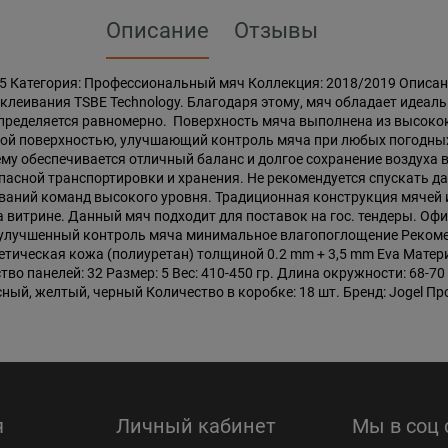
Описание
Отзывы
5 Категория: Профессиональный мяч Коллекция: 2018/2019 Описани
клеивания TSBE Technology. Благодаря этому, мяч обладает идеаль
аспределяется равномерно. Поверхность мяча выполнена из высоко
рной поверхностью, улучшающий контроль мяча при любых погодны
му обеспечивается отличный баланс и долгое сохранение воздуха в
пасной транспортировки и хранения. Не рекомендуется спускать 
ваний команд высокого уровня. Традиционная конструкция мячей 
 витрине. Данный мяч подходит для поставок на гос. тендеры. Офи
улучшенный контроль мяча минимальное влагопоглощение Рекоме
етическая кожа (полиуретан) толщиной 0.2 mm + 3,5 mm Eva Матер
о панелей: 32 Размер: 5 Вес: 410-450 гр. Длина окружности: 68-70
ый, желтый, черный Количество в коробке: 18 шт. Бренд: Jogel П
я
Личный кабинет
Мы в соц 