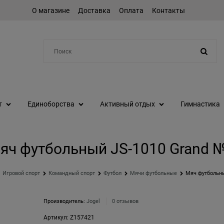
О магазине
Доставка
Оплата
Контакты
Например:
шейкер
т
Единоборства
Активный отдых
Гимнастика
яч футбольный JS-1010 Grand 
Игровой спорт
Командный спорт
Футбол
Мячи футбольные
Мяч футбольны
Производитель:
Jogel
0 отзывов
Артикул:
Z157421