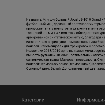
Название: Мяч футбольный Jogel JS-1010 Grand №
футбольный мяч, сделанный по технологии термос
пропускает влагу вовнутрь, а давление в мяче р
толщиной 0.2 мм + 3,5 mm Eva и обладает тексту
армированной синтетической нитью, благодаря че
изготовителя в приспущенном состоянии для безо
панелей. Рекомендован для тренировок и соревно
Коллекции 2018/2019 ярко выделяет мячи Jogel на
выбрать футбольный мяч". оптимальный отскок 
синтетическая трава Материал поверхности: Синт
панелей: Термосклеивание (термосшивка) Количеств
Основной цвет: Белый Дополнительный цвет: красн
Категории
Информаци