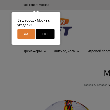
Ваш город:
Москва
Ваш город - Москва,
угадали?
ДА
НЕТ
Тренажеры
Фитнес, йога
Игровой спор
М
Главная
Каталог