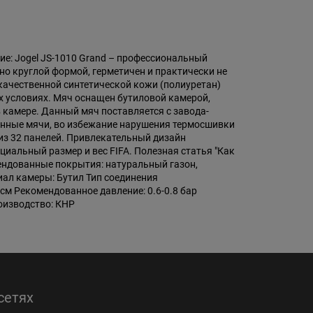
е: Jogel JS-1010 Grand – профессиональный
но круглой формой, герметичен и практически не
качественной синтетической кожи (полиуретан)
х условиях. Мяч оснащен бутиловой камерой,
 камере. Данный мяч поставляется с завода-
данные мячи, во избежание нарушения термосшивки
из 32 панелей. Привлекательный дизайн
циальный размер и вес FIFA. Полезная статья "Как
ндованные покрытия: натуральный газон,
иал камеры: Бутил Тип соединения
 см Рекомендованное давление: 0.6-0.8 бар
роизводство: КНР
сетях