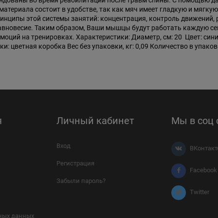
ндованы во время реабилитации после травм спины. С помощью д
атериала состоит в удобстве, так как мяч имеет гладкую и мягку
инципы этой системы занятий: концентрация, контроль движений,
авновесие. Таким образом, Ваши мышцы будут работать каждую сек
оций на тренировках. Характеристики: Диаметр, см: 20 Цвет: син
: цветная коробка Вес без упаковки, кг: 0,09 Количество в упаковке
я
Личный кабинет
Мы в соц 
Вход
ВКонтакт
Регистрация
Facebook
Забыли пароль?
Twitter
ных данных