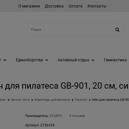
О магазине
Доставка
Оплата
Контакты
Например:
коньки
т
Единоборства
Активный отдых
Гимнастика
 для пилатеса GB-901, 20 см, с
алог
Фитнес, йога
Инвентарь для фитнеса
Пилатес
Мяч для пилатеса GB-901
Производитель:
STARFIT
0 отзывов
Артикул:
Z156334