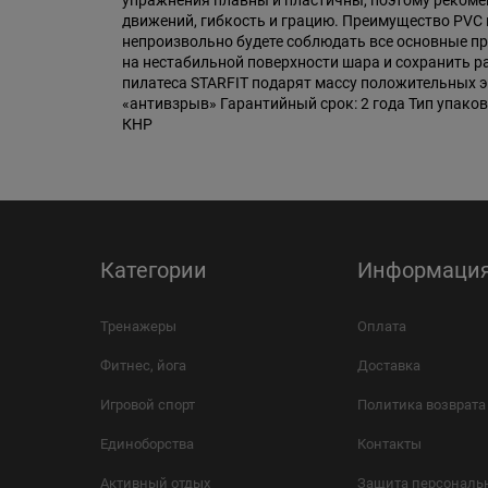
упражнения плавны и пластичны, поэтому рекоме
движений, гибкость и грацию. Преимущество PVC м
непроизвольно будете соблюдать все основные пр
на нестабильной поверхности шара и сохранить р
пилатеса STARFIT подарят массу положительных эм
«антивзрыв» Гарантийный срок: 2 года Тип упаковки
КНР
Категории
Информаци
Тренажеры
Оплата
Фитнес, йога
Доставка
Игровой спорт
Политика возврата
Единоборства
Контакты
Активный отдых
Защита персональ