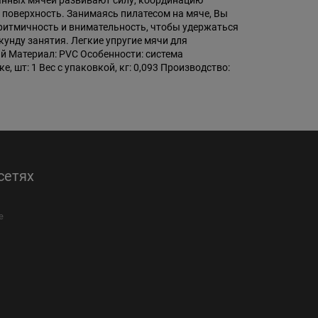
анных мячей развивают силу, координацию
ю поверхность. Занимаясь пилатесом на мяче, Вы
 ритмичность и внимательность, чтобы удержаться
унду занятия. Легкие упругие мячи для
ий Материал: PVC Особенности: система
, шт: 1 Вес с упаковкой, кг: 0,093 Производство:
сетях
е