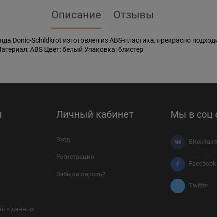
Описание
Отзывы
енда Donic-Schildkrot изготовлен из ABS-пластика, прекрасно подх
Материал: ABS Цвет: белый Упаковка: блистер
я
Личный кабинет
Мы в соц 
Вход
ВКонтакт
Регистрация
Facebook
Забыли пароль?
Twitter
ных данных