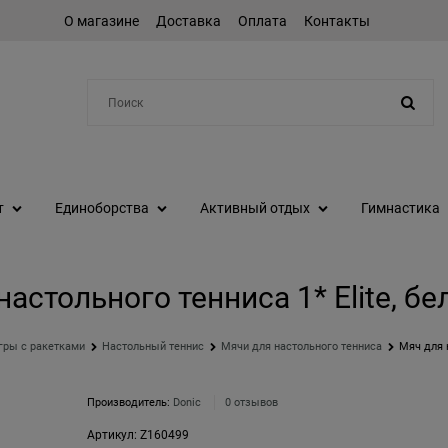
О магазине
Доставка
Оплата
Контакты
Например:
степпер
т
Единоборства
Активный отдых
Гимнастика
астольного тенниса 1* Elite, бе
гры с ракетками
Настольный теннис
Мячи для настольного тенниса
Мяч для н
Производитель:
Donic
0 отзывов
Артикул:
Z160499