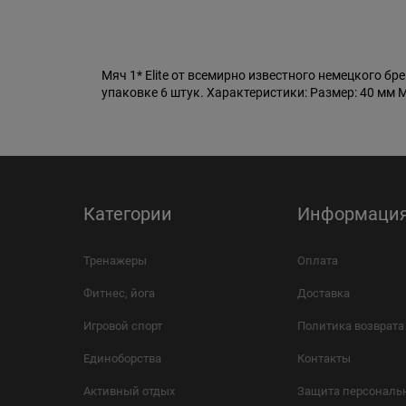
Мяч 1* Elite от всемирно известного немецкого бр
упаковке 6 штук. Характеристики: Размер: 40 мм 
Категории
Информаци
Тренажеры
Оплата
Фитнес, йога
Доставка
Игровой спорт
Политика возврата
Единоборства
Контакты
Активный отдых
Защита персональ