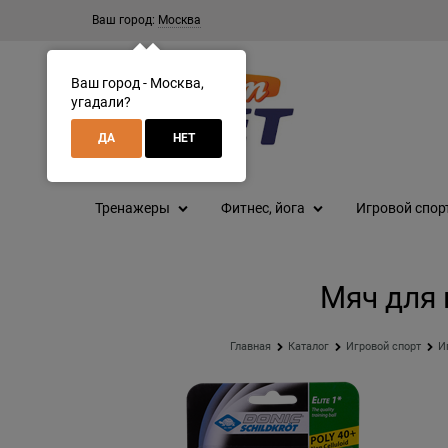
Ваш город:
Москва
Ваш город - Москва,
угадали?
ДА
НЕТ
Тренажеры
Фитнес, йога
Игровой спор
Мяч для н
Главная
Каталог
Игровой спорт
И