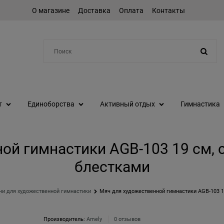
О магазине
Доставка
Оплата
Контакты
Например:
шейкер
т
Единоборства
Активный отдых
Гимнастика
ой гимнастики AGB-103 19 см,
блестками
и для художественной гимнастики
Мяч для художественной гимнастики AGB-103 1
Производитель:
Amely
0 отзывов