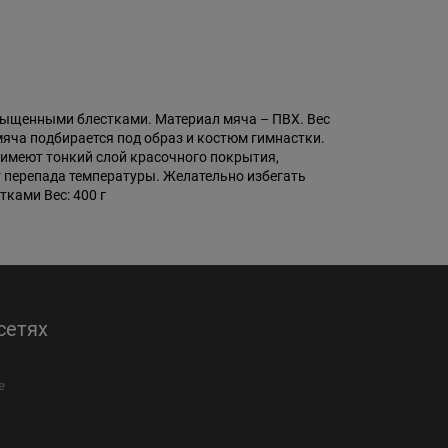
асыщенными блестками. Материал мяча – ПВХ. Вес
мяча подбирается под образ и костюм гимнастки.
 имеют тонкий слой красочного покрытия,
т перепада температуры. Желательно избегать
ками Вес: 400 г
сетях
е