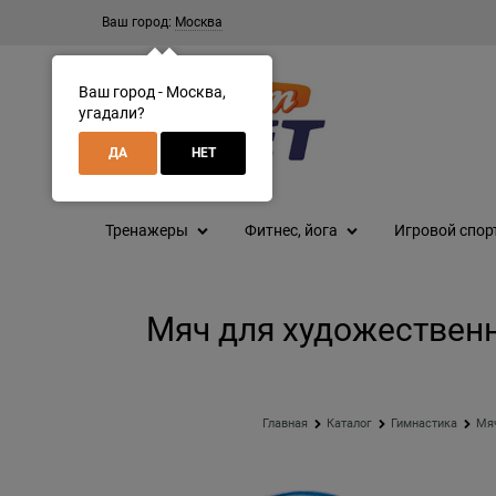
Ваш город:
Москва
Ваш город - Москва,
угадали?
ДА
НЕТ
Тренажеры
Фитнес, йога
Игровой спор
Мяч для художественн
Главная
Каталог
Гимнастика
Мяч