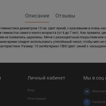
Описание
Отзывы
гимнастики диаметром 15 см. Цвет яркий, с красивыми и очень н
 гимнасток самого юного возраста (от 4 до 7 лет). Как правило, ц
 нем не появились царапины. Мячи с разноцветным покрытием или 
нее время следует использовать утеплённый чехол, чтобы мяч не 
актеристики: Размер: 15 см Материал: ПВХ Цвет: синий с насыщенн
я
Личный кабинет
Мы в соц 
Вход
ВКонтакт
Регистрация
Facebook