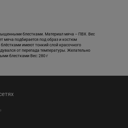
асыщенными блестками. Материал мяча – ПВХ. Вес
вет мяча подбирается под образ и костюм
с блёстками имеют тонкий слой красочного
сдувался от перепада температуры. Желательно
ыми блестками Вес: 280 г
сетях
е