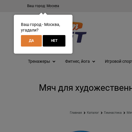
Ваш город:
Москва
Ваш город - Москва,
угадали?
ДА
НЕТ
Тренажеры
Фитнес, йога
Игровой спор
Мяч для художественн
Главная
Каталог
Гимнастика
Мяч