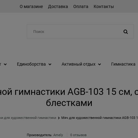
О магазине
Доставка
Оплата
Контакты
Например:
шейкер
т
Единоборства
Активный отдых
Гимнастика
ой гимнастики AGB-103 15 см,
блестками
и для художественной гимнастики
Мяч для художественной гимнастики AGB-103 1
Производитель:
Amely
0 отзывов