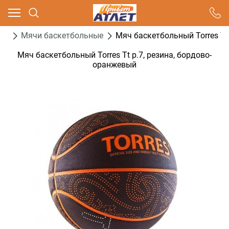
Ваш город - Москва,
угадали?
ол
Мячи баскетбольные
Мяч баскетбольный Torres Tt
ДА
НЕТ
Мяч баскетбольный Torres Tt р.7, резина, бордово-
оранжевый