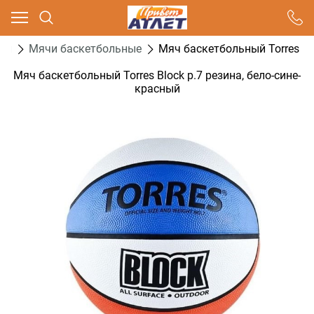
Ваш город - Москва,
угадали?
ол
Мячи баскетбольные
Мяч баскетбольный Torres Blo
ДА
НЕТ
Мяч баскетбольный Torres Block р.7 резина, бело-сине-
красный