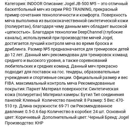
Категория: INDOOR Описание: Jogel JB-500 №5 – это отличный
баскетбольный мяч из серии PRO TRAINING, прекрасный
пример сочетания технологичности и комфорта. Поверхность
мяча выполнена из высококачественной синтетической кожи
(полиуретан), благодаря чему данным мяч обладает высокой
«цепкостью». Благодаря технологии DeepChannel (глубокие
каналы), используемой при производстве мячей Jogel,
достигается лучший контроля мяча во время броска и
дриблинга. Размер №5 предназначается для тренировок детей
до 12 лет. Данный мяч рекомендован для тренировок команд
среднего и высокого уровня, а также соревнований
любительских и средних команд. Данный мяч прекрасно
подходит для поставок на гос. тендеры, образовательные
учреждения и спортивные секции. Официальный размер и вес
FIBA. максимальный контроль мяча Рекомендованные
покрытия: Паркет Материал поверхности: Синтетическая
кожа (полиуретан) Материал камеры: Бутил Тип соединения
панелей: Клееный Количество панелей: 8 Размер: 5 Вес: 470-
510 гр. Длина окружности: 69-71 см Рекомендованное
давление: 0.5-0.6 бар Количество в коробке: 24 шт. Основной
цвет: Коричневый Дополнительный цвет: Черный Бренд: Jogel
Производство: КНР