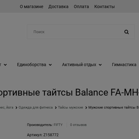
О магазине
Доставка
Оплата
Контакты
Например:
шейкер
т
Единоборства
Активный отдых
Гимнастика
ртивные тайтсы Balance FA-MH
ес, йога
Одежда для фитнеса
Тайсы мужские
Мужские спортивные тайтсы Ba
Производитель:
FIFTY
0 отзывов
Артикул:
Z158772