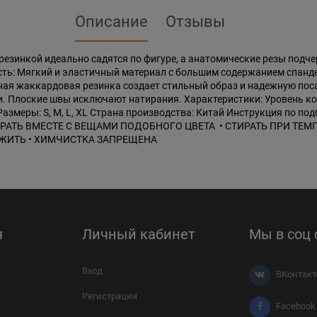
Описание
Отзывы
 резинкой идеально садятся по фигуре, а анатомические резы под
ть: Мягкий и эластичный материал с большим содержанием спандек
ая жаккардовая резинка создает стильный образ и надежную пос
. Плоские швы исключают натирания. Характеристики: Уровень ком
 Размеры: S, M, L, XL Страна производства: Китай Инструкция по п
ИРАТЬ ВМЕСТЕ С ВЕЩАМИ ПОДОБНОГО ЦВЕТА • СТИРАТЬ ПРИ ТЕМП
ТЮЖИТЬ • ХИМЧИСТКА ЗАПРЕЩЕНА
я
Личный кабинет
Мы в соц 
Вход
ВКонтакт
Регистрация
Facebook