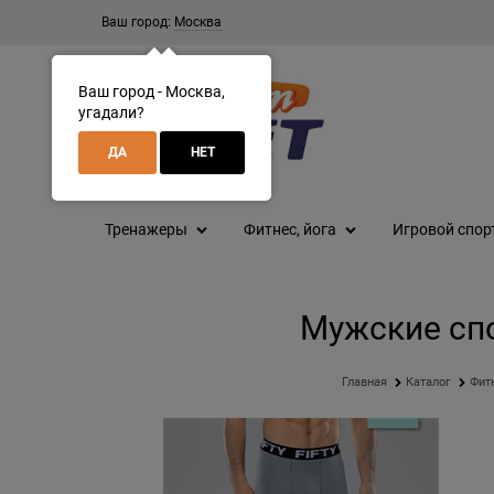
Ваш город:
Москва
Ваш город - Москва,
угадали?
ДА
НЕТ
Тренажеры
Фитнес, йога
Игровой спор
Мужские спо
Главная
Каталог
Фитн