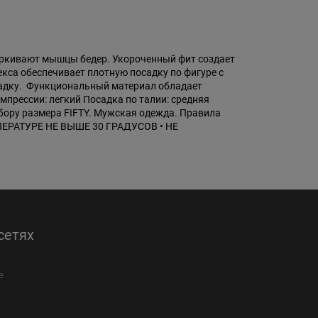
черкивают мышцы бедер. Укороченный фит создает
са обеспечивает плотную посадку по фигуре с
адку. Функциональный материал обладает
прессии: легкий Посадка по талии: средняя
одбору размера FIFTY. Мужская одежда. Правила
ЕРАТУРЕ НЕ ВЫШЕ 30 ГРАДУСОВ • НЕ
сетях
е