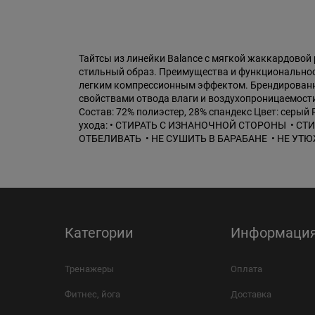
Тайтсы из линейки Balance с мягкой жаккардовой
стильный образ. Преимущества и функциональнос
легким компрессионным эффектом. Брендированн
свойствами отвода влаги и воздухопроницаемости
Состав: 72% полиэстер, 28% спандекс Цвет: серый
ухода: • СТИРАТЬ C ИЗНАНОЧНОЙ СТОРОНЫ • СТ
ОТБЕЛИВАТЬ • НЕ СУШИТЬ В БАРАБАНЕ • НЕ У
Категории
Информаци
Тренажеры
Оплата
Фитнес, йога
Доставка