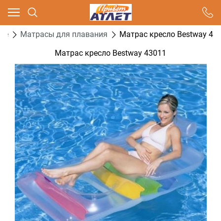
Ваш город - Москва,
угадали?
ие
Матрасы для плавания
Матрас кресло Bestway 43
ДА
НЕТ
Матрас кресло Bestway 43011