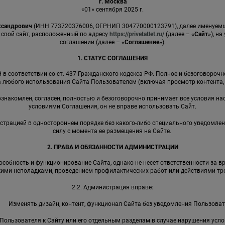
г. Москва
«01» сентября 2025 г.
ксандрович
(ИНН 773720376006, ОГРНИП 304770000123791), далее именуе
 свой сайт, расположенный по адресу
https://privetatlet.ru/
(далее –
«Сайт»
), н
соглашении (далее –
«Соглашение»
).
1. СТАТУС СОГЛАШЕНИЯ
в соответствии со ст. 437 Гражданского кодекса РФ. Полное и безоговороч
 любого использования Сайта Пользователем (включая просмотр контента, р
 ознакомлен, согласен, полностью и безоговорочно принимает все условия на
условиями Соглашения, он не вправе использовать Сайт.
страцией в одностороннем порядке без какого-либо специального уведомлен
силу с момента ее размещения на Сайте.
2. ПРАВА И ОБЯЗАННОСТИ АДМИНИСТРАЦИИ
собность и функционирование Сайта, однако не несет ответственности за в
кими неполадками, проведением профилактических работ или действиями тре
2.2. Администрация вправе:
Изменять дизайн, контент, функционал Сайта без уведомления Пользоват
Пользователя к Сайту или его отдельным разделам в случае нарушения усл