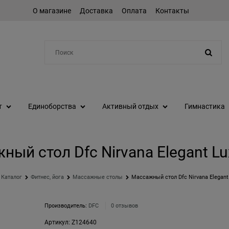
О магазине
Доставка
Оплата
Контакты
Например:
шейкер
т
Единоборства
Активный отдых
Гимнастика
ный стол Dfc Nirvana Elegant Lu
Каталог
Фитнес, йога
Массажные столы
Массажный стол Dfc Nirvana Elegant
Производитель:
DFC
0 отзывов
Артикул:
Z124640