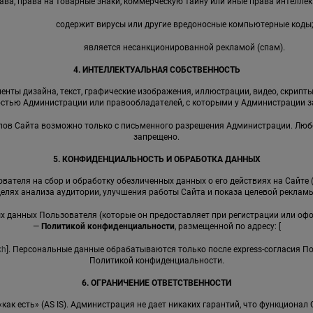
ава, права на товарные знаки, коммерческую тайну или иные права интеллек
содержит вирусы или другие вредоносные компьютерные коды
является несанкционированной рекламой (спам).
4. ИНТЕЛЛЕКТУАЛЬНАЯ СОБСТВЕННОСТЬ
енты дизайна, текст, графические изображения, иллюстрации, видео, скрипты,
стью Администрации или правообладателей, с которыми у Администрации 
иалов Сайта возможно только с письменного разрешения Администрации. Лю
запрещено.
5. КОНФИДЕНЦИАЛЬНОСТЬ И ОБРАБОТКА ДАННЫХ
вателя на сбор и обработку обезличенных данных о его действиях на Сайте 
целях анализа аудитории, улучшения работы Сайта и показа целевой рекламы
ных данных Пользователя (которые он предоставляет при регистрации или оф
—
Политикой конфиденциальности
, размещенной по адресу: [
kh
]. Персональные данные обрабатываются только после express-согласия П
Политикой конфиденциальности.
6. ОГРАНИЧЕНИЕ ОТВЕТСТВЕННОСТИ
 «как есть» (AS IS). Администрация не дает никаких гарантий, что функциона