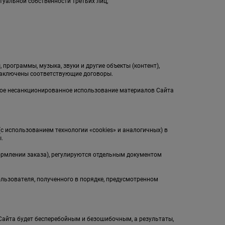
туальной собственности третьих лиц;
;
 программы, музыка, звуки и другие объекты (контент),
заключены соответствующие договоры.
бое несанкционированное использование материалов Сайта
(с использованием технологии «cookies» и аналогичных) в
.
ормлении заказа), регулируются отдельным документом
ользователя, полученного в порядке, предусмотренном
л Сайта будет бесперебойным и безошибочным, а результаты,