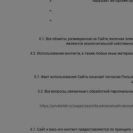
нарушает авторские пр
4.1. Все объекты, размещенные на Сайте, включая элем
являются исключительной собственно
4.2. Использование контента, а также любых иных матер
5.1. Факт использования Сайта означает согласие Пользо
5.2. Все вопросы, связанные с обработкой персональ
https://privetatlet.ru/pages/zaschita-personalnykh-danny
6.1. Сайт и весь его контент предоставляются по принципу