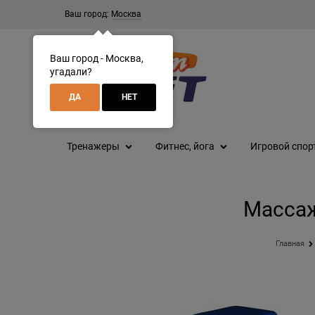
Ваш город:
Москва
Ваш город - Москва,
угадали?
ДА
НЕТ
Тренажеры
Фитнес, йога
Игровой спор
Массаж
Главная