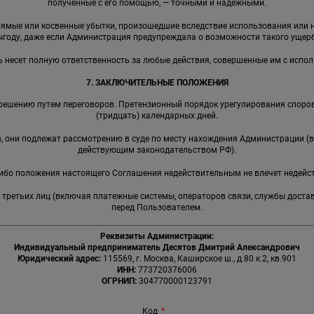
полученные с его помощью, — точными и надежными.
прямые или косвенные убытки, произошедшие вследствие использования ил
ыгоду, даже если Администрация предупреждала о возможности такого ущерб
ь несет полную ответственность за любые действия, совершенные им с испо
7. ЗАКЛЮЧИТЕЛЬНЫЕ ПОЛОЖЕНИЯ
решению путем переговоров. Претензионный порядок урегулирования споров
(тридцать) календарных дней.
ов, они подлежат рассмотрению в суде по месту нахождения Администрации (
действующим законодательством РФ).
-либо положения настоящего Соглашения недействительным не влечет недейс
я третьих лиц (включая платежные системы, операторов связи, службы доста
перед Пользователем.
Реквизиты Администрации:
Индивидуальный предприниматель Десятов Дмитрий Александрович
Юридический адрес:
115569, г. Москва, Каширское ш., д.80 к.2, кв.901
ИНН:
773720376006
ОГРНИП:
304770000123791
Код