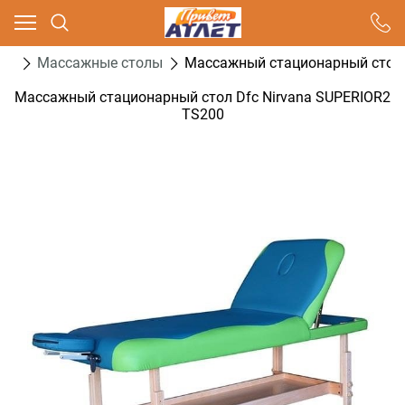
Ваш город - Москва,
угадали?
ога
Массажные столы
Массажный стационарный стол 
ДА
НЕТ
Массажный стационарный стол Dfc Nirvana SUPERIOR2
TS200