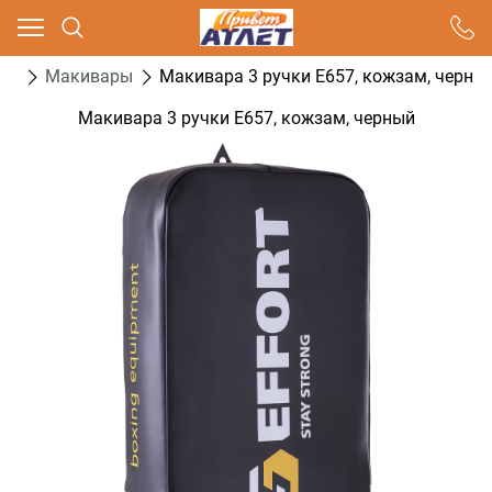
Ваш город - Москва,
угадали?
ва
Макивары
Макивара 3 ручки E657, кожзам, черны
ДА
НЕТ
Макивара 3 ручки E657, кожзам, черный