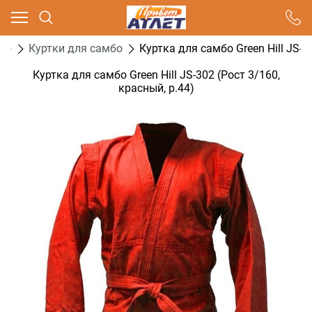
Ваш город - Москва,
угадали?
бо
Куртки для самбо
Куртка для самбо Green Hill JS-3
ДА
НЕТ
Куртка для самбо Green Hill JS-302 (Рост 3/160,
красный, р.44)