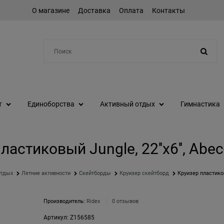
О магазине
Доставка
Оплата
Контакты
Например:
шейкер
т
Единоборства
Активный отдых
Гимнастика
ластиковый Jungle, 22''x6'', Abe
отдых
Летние активности
Скейтборды
Круизер скейтборд
Круизер пластиков
Производитель:
Ridex
0 отзывов
Артикул:
Z156585