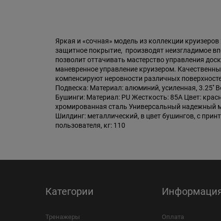
Яркая и «сочная» модель из коллекции круизеров 
защитное покрытие, производят неизгладимое впе
позволит оттачивать мастерство управления дос
маневренное управление круизером. Качественны
компенсируют неровности различных поверхностей.
Подвеска: Материал: алюминий, усиленная, 3.25''
Бушинги: Материал: PU Жесткость: 85А Цвет: крас
хромированная сталь Универсальный надежный ма
Шилдинг: металлический, в цвет бушингов, с при
пользователя, кг: 110
Категории
Информаци
Тренажеры
Оплата