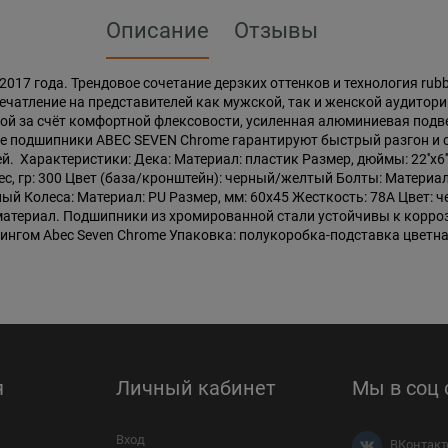
Описание
Отзывы
2017 года. Трендовое сочетание дерзких оттенков и технология rub
чатление на представителей как мужской, так и женской аудитори
кой за счёт комфортной флексовости, усиленная алюминиевая под
е подшипники ABEC SEVEN Chrome гарантируют быстрый разгон и с
 Характеристики: Дека: Материал: пластик Размер, дюймы: 22''x6''
 Вес, гр: 300 Цвет (база/кронштейн): черный/желтый Болты: Матер
ный Колеса: Материал: PU Размер, мм: 60х45 Жесткость: 78А Цвет:
териал. Подшипники из хромированной стали устойчивы к корроз
нтингом Abec Seven Chrome Упаковка: полукоробка-подставка цвет
я
Личный кабинет
Мы в соц 
Вход
ВКонтакт