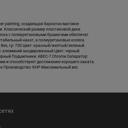
ber painting, создающая бархатно-матовое
и. Классический размер пластиковой деки
веска c полиуретановыми бушингами обеспечат
табильный накат, а полиуретановые колеса
 Вес, гр: 750 Цвет: красный/желтый/зеленый
иал: алюминий анодированный Цвет: черный
 черный Подшипники: ABEC-7 Сhrome Сепаратор:
ии и способствуют достижению хорошего наката.
ная Производство: КНР Максимальный вес
сетях
е