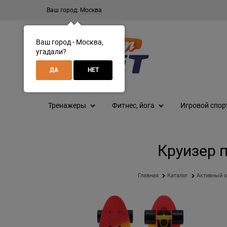
Ваш город:
Москва
Ваш город - Москва,
угадали?
ДА
НЕТ
Тренажеры
Фитнес, йога
Игровой спор
Круизер п
Главная
Каталог
Активный 