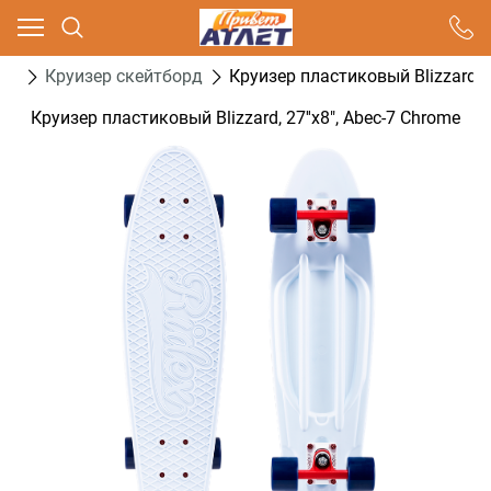
Ваш город - Москва,
угадали?
ды
Круизер скейтборд
Круизер пластиковый Blizzard, 2
ДА
НЕТ
Круизер пластиковый Blizzard, 27''x8", Abec-7 Chrome