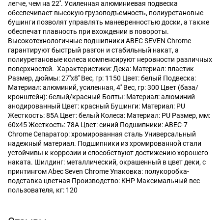
легче, чем на 22''. Усиленная алюминиевая подвеска
обеспечивает высокую грузоподъемность, полиуретановые
бушинги позволят управлять маневренностью доски, а также
обеспечат плавность при вхождении в повороты.
Высокотехнологичные подшипники ABEC SEVEN Сhrome
гарантируют быстрый разгон и стабильный накат, а
полиуретановые колеса компенсируют неровности различных
поверхностей. Характеристики: Дека: Материал: пластик
Размер, дюймы: 27''x8'' Вес, гр: 1150 Цвет: белый Подвеска:
Материал: алюминий, усиленная, 4'' Вес, гр: 300 Цвет (база/
кронштейн): белый/красный Болты: Материал: алюминий
анодированный Цвет: красный Бушинги: Материал: PU
Жесткость: 85А Цвет: белый Колеса: Материал: PU Размер, мм:
60х45 Жесткость: 78А Цвет: синий Подшипники: ABEC-7
Сhrome Сепаратор: хромированная сталь Универсальный
надежный материал. Подшипники из хромированной стали
устойчивы к коррозии и способствуют достижению хорошего
наката. Шилдинг: металлический, окрашенный в цвет деки, с
принтингом Abec Seven Chrome Упаковка: полукоробка-
подставка цветная Производство: КНР Максимальный вес
пользователя, кг: 120