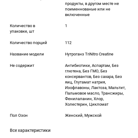
продукты, в другом месте не
поименнованые или не
включенные
Количество в
1
упаковке, шт
Количество порций
112
Название модели
Нутроганз TriNitro Creatine
Не содержит
Антибиотики, Аспартам, Без
глютена, Без ГМО, Без
консервантов, Без сахара, Без
яиц, Глутамат натрия,
Изофлавоны, Лактоза, Мальтит,
Пальмовое масло, Трансжиры,
Фенилаланин, Хлор,
Холестерин, Цикломат
Пол Озон
Женский, Мужской
Все характеристики