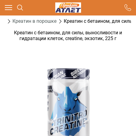
Ваш город - Москва,
угадали?
ин
Креатин в порошке
Креатин с бетаином, для силы, 
ДА
НЕТ
Креатин с бетаином, для силы, выносливости и
гидратации клеток, creatine, экзотик, 225 г