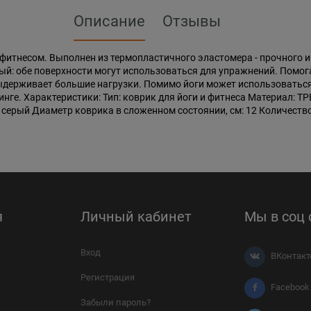
Описание
Отзывы
фитнесом. Выполнен из термопластичного эластомера - прочного и
ый: обе поверхности могут использоваться для упражнений. Помог
выдерживает большие нагрузки. Помимо йоги может использоватьс
инге. Характеристики: Тип: коврик для йоги и фитнеса Материал: Т
 серый Диаметр коврика в сложенном состоянии, см: 12 Количество в 
я
Личный кабинет
Мы в соц 
Вход
ВКонтакт
Регистрация
Facebook
Забыли пароль?