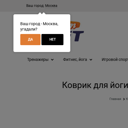
Ваш город:
Москва
Ваш город - Москва,
угадали?
ДА
НЕТ
Тренажеры
Фитнес, йога
Игровой спор
Коврик для йоги
Главная
К