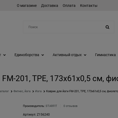
О магазине
Доставка
Оплата
Контакты
Например:
протеин
т
Единоборства
Активный отдых
Гимнастика
 FM-201, TPE, 173x61x0,5 см, 
аталог
Фитнес, йога
Йога
Коврик для йоги FM-201, TPE, 173x61x0,5 см, фиоле
Производитель:
STARFIT
0 отзывов
Артикул:
Z156240