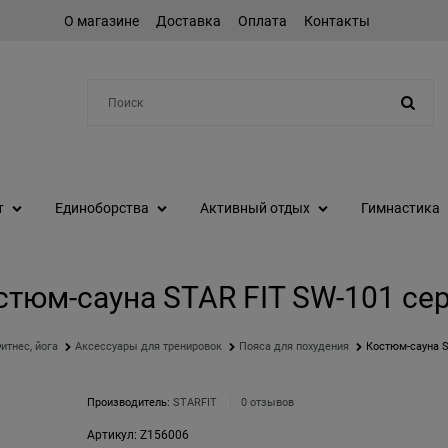
О магазине
Доставка
Оплата
Контакты
Например:
протеин
т
Единоборства
Активный отдых
Гимнастика
стюм-сауна STAR FIT SW-101 се
итнес, йога
Аксессуары для тренировок
Пояса для похудения
Костюм-сауна 
Производитель:
STARFIT
0 отзывов
Артикул:
Z156006