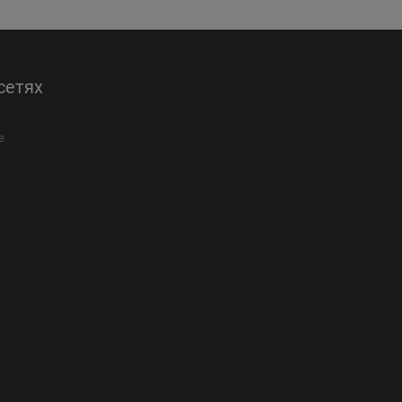
сетях
е