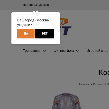
Ваш город:
Москва
Ваш город - Москва,
угадали?
ДА
НЕТ
Тренажеры
Фитнес, йога
Игровой спор
Ко
Главная
Каталог
Ф