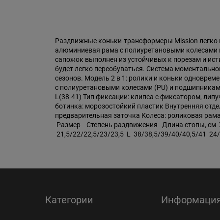
Раздвижные коньки-трансформеры Mission легко 
алюминиевая рама с полиуретановыми колесами п
сапожок выполнен из устойчивых к порезам и ист
будет легко переобуваться. Система моментально
сезонов. Модель 2 в 1: ролики и коньки одновре
с полиуретановыми колесами (PU) и подшипниками 
L(38-41) Тип фиксации: клипса с фиксатором, ли
ботинка: морозостойкий пластик Внутренняя отде
предварительная заточка Колеса: роликовая рама
Размер Степень раздвижения Длина стопы, см XS 
21,5/22/22,5/23/23,5 L 38/38,5/39/40/40,5/41 24/
Категории
Информаци