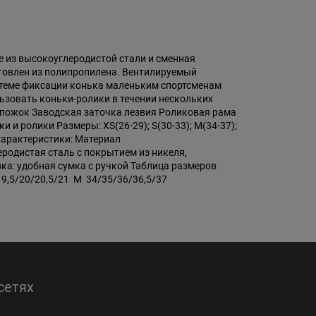
 из высокоуглеродистой стали и сменная
товлен из полипропилена. Вентилируемый
истеме фиксации конька маленьким спортсменам
ьзовать коньки-ролики в течении нескольких
сапожок Заводская заточка лезвия Роликовая рама
и ролики Размеры: XS(26-29); S(30-33); M(34-37);
характеристики: Материал
родистая сталь с покрытием из никеля,
ка: удобная сумка с ручкой Таблица размеров
9,5/20/20,5/21 M 34/35/36/36,5/37
сетях