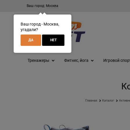
Ваш город:
Москва
Ваш город - Москва,
угадали?
ДА
НЕТ
Тренажеры
Фитнес, йога
Игровой спор
К
Главная
Каталог
Активн