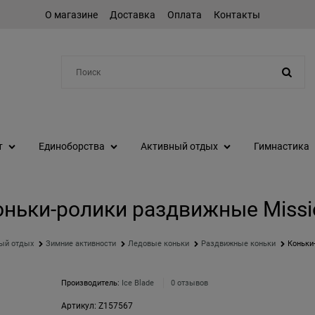
О магазине
Доставка
Оплата
Контакты
Например:
коньки
т
Единоборства
Активный отдых
Гимнастика
оньки-ролики раздвижные Missi
ый отдых
Зимние активности
Ледовые коньки
Раздвижные коньки
Коньки
Производитель:
Ice Blade
0 отзывов
Артикул:
Z157567