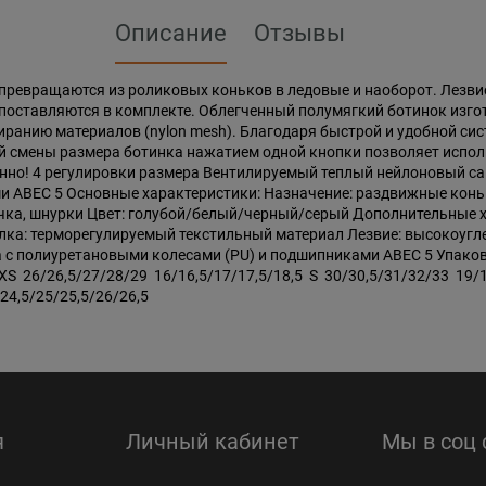
Описание
Отзывы
превращаются из роликовых коньков в ледовые и наоборот. Лезвие
оставляются в комплекте. Облегченный полумягкий ботинок изго
иранию материалов (nylon mesh). Благодаря быстрой и удобной с
й смены размера ботинка нажатием одной кнопки позволяет испол
менно! 4 регулировки размера Вентилируемый теплый нейлоновый 
ABEC 5 Основные характеристики: Назначение: раздвижные коньки 
пучка, шнурки Цвет: голубой/белый/черный/серый Дополнительные 
лка: терморегулируемый текстильный материал Лезвие: высокоугле
 с полиуретановыми колесами (PU) и подшипниками ABEC 5 Упаков
26/26,5/27/28/29 16/16,5/17/17,5/18,5 S 30/30,5/31/32/33 19/1
24,5/25/25,5/26/26,5
я
Личный кабинет
Мы в соц 