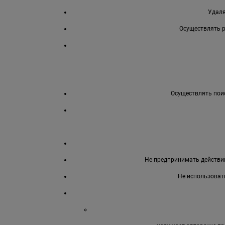
Удаля
Осуществлять 
Осуществлять поис
Не предпринимать действий
Не использоват