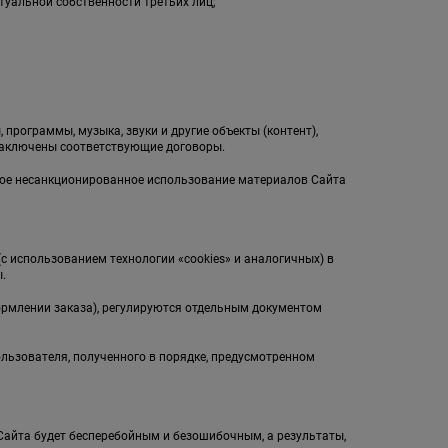
туальной собственности третьих лиц;
;
 программы, музыка, звуки и другие объекты (контент),
заключены соответствующие договоры.
бое несанкционированное использование материалов Сайта
(с использованием технологии «cookies» и аналогичных) в
.
ормлении заказа), регулируются отдельным документом
ользователя, полученного в порядке, предусмотренном
л Сайта будет бесперебойным и безошибочным, а результаты,