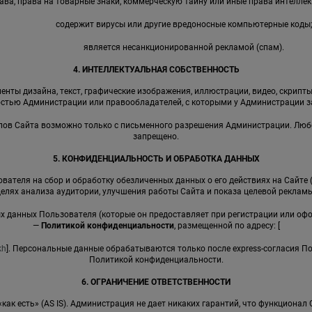
ава, права на товарные знаки, коммерческую тайну или иные права интеллек
содержит вирусы или другие вредоносные компьютерные коды
является несанкционированной рекламой (спам).
4. ИНТЕЛЛЕКТУАЛЬНАЯ СОБСТВЕННОСТЬ
енты дизайна, текст, графические изображения, иллюстрации, видео, скрипты,
стью Администрации или правообладателей, с которыми у Администрации 
иалов Сайта возможно только с письменного разрешения Администрации. Лю
запрещено.
5. КОНФИДЕНЦИАЛЬНОСТЬ И ОБРАБОТКА ДАННЫХ
вателя на сбор и обработку обезличенных данных о его действиях на Сайте 
целях анализа аудитории, улучшения работы Сайта и показа целевой рекламы
ных данных Пользователя (которые он предоставляет при регистрации или оф
—
Политикой конфиденциальности
, размещенной по адресу: [
kh
]. Персональные данные обрабатываются только после express-согласия П
Политикой конфиденциальности.
6. ОГРАНИЧЕНИЕ ОТВЕТСТВЕННОСТИ
 «как есть» (AS IS). Администрация не дает никаких гарантий, что функциона