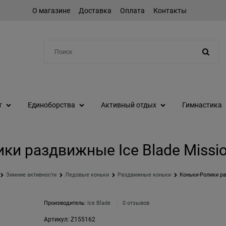
О магазине
Доставка
Оплата
Контакты
Например:
шейкер
т
Единоборства
Активный отдых
Гимнастика
ки раздвижные Ice Blade Mission
Зимние активности
Ледовые коньки
Раздвижные коньки
Коньки-Ролики ра
Производитель:
Ice Blade
0 отзывов
Артикул:
Z155162