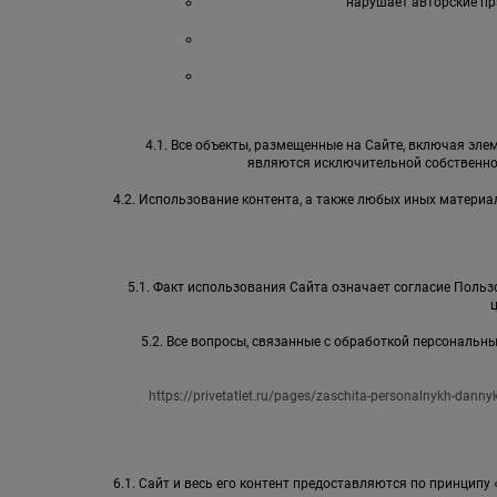
нарушает авторские пр
4.1. Все объекты, размещенные на Сайте, включая элем
являются исключительной собственно
4.2. Использование контента, а также любых иных матер
5.1. Факт использования Сайта означает согласие Пользо
5.2. Все вопросы, связанные с обработкой персональ
https://privetatlet.ru/pages/zaschita-personalnykh-danny
6.1. Сайт и весь его контент предоставляются по принципу