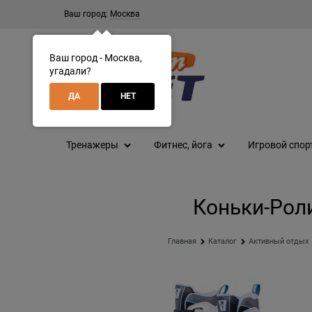
Ваш город:
Москва
Ваш город - Москва,
угадали?
ДА
НЕТ
Тренажеры
Фитнес, йога
Игровой спор
Коньки-Роли
Главная
Каталог
Активный отдых