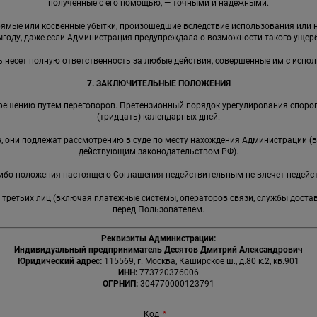
полученные с его помощью, — точными и надежными.
прямые или косвенные убытки, произошедшие вследствие использования ил
ыгоду, даже если Администрация предупреждала о возможности такого ущерб
ь несет полную ответственность за любые действия, совершенные им с испо
7. ЗАКЛЮЧИТЕЛЬНЫЕ ПОЛОЖЕНИЯ
решению путем переговоров. Претензионный порядок урегулирования споров
(тридцать) календарных дней.
ов, они подлежат рассмотрению в суде по месту нахождения Администрации (
действующим законодательством РФ).
-либо положения настоящего Соглашения недействительным не влечет недейс
я третьих лиц (включая платежные системы, операторов связи, службы доста
перед Пользователем.
Реквизиты Администрации:
Индивидуальный предприниматель Десятов Дмитрий Александрович
Юридический адрес:
115569, г. Москва, Каширское ш., д.80 к.2, кв.901
ИНН:
773720376006
ОГРНИП:
304770000123791
Код