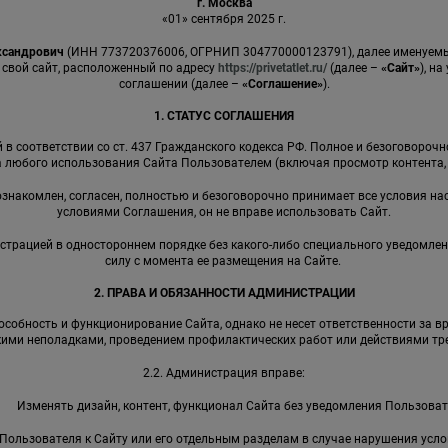
г. Москва
«01» сентября 2025 г.
ксандрович
(ИНН 773720376006, ОГРНИП 304770000123791), далее именуе
 свой сайт, расположенный по адресу
https://privetatlet.ru/
(далее –
«Сайт»
), н
соглашении (далее –
«Соглашение»
).
1. СТАТУС СОГЛАШЕНИЯ
в соответствии со ст. 437 Гражданского кодекса РФ. Полное и безоговороч
 любого использования Сайта Пользователем (включая просмотр контента, р
 ознакомлен, согласен, полностью и безоговорочно принимает все условия на
условиями Соглашения, он не вправе использовать Сайт.
страцией в одностороннем порядке без какого-либо специального уведомлен
силу с момента ее размещения на Сайте.
2. ПРАВА И ОБЯЗАННОСТИ АДМИНИСТРАЦИИ
собность и функционирование Сайта, однако не несет ответственности за в
кими неполадками, проведением профилактических работ или действиями тре
2.2. Администрация вправе:
Изменять дизайн, контент, функционал Сайта без уведомления Пользоват
Пользователя к Сайту или его отдельным разделам в случае нарушения усл