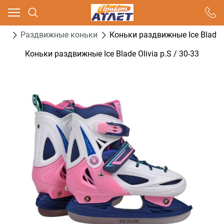
Ваш город - Москва,
угадали?
ки
Раздвижные коньки
Коньки раздвижные Ice Blade Ol
ДА
НЕТ
Коньки раздвижные Ice Blade Olivia р.S / 30-33