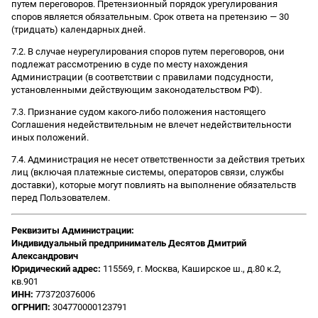
путем переговоров. Претензионный порядок урегулирования
споров является обязательным. Срок ответа на претензию — 30
(тридцать) календарных дней.
7.2. В случае неурегулирования споров путем переговоров, они
подлежат рассмотрению в суде по месту нахождения
Администрации (в соответствии с правилами подсудности,
установленными действующим законодательством РФ).
7.3. Признание судом какого-либо положения настоящего
Соглашения недействительным не влечет недействительности
иных положений.
7.4. Администрация не несет ответственности за действия третьих
лиц (включая платежные системы, операторов связи, службы
доставки), которые могут повлиять на выполнение обязательств
перед Пользователем.
Реквизиты Администрации:
Индивидуальный предприниматель Десятов Дмитрий
Александрович
Юридический адрес:
115569, г. Москва, Каширское ш., д.80 к.2,
кв.901
ИНН:
773720376006
ОГРНИП:
304770000123791