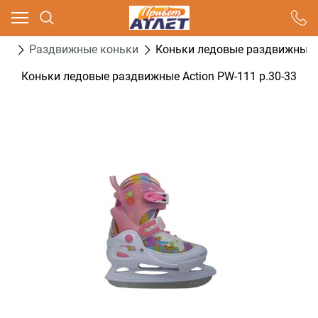
Ваш город - Москва,
угадали?
ки
Раздвижные коньки
Коньки ледовые раздвижные A
ДА
НЕТ
Коньки ледовые раздвижные Action PW-111 р.30-33