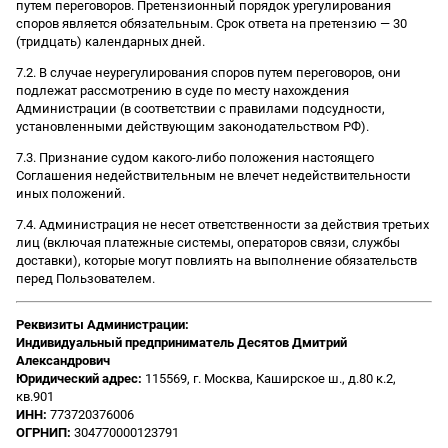
путем переговоров. Претензионный порядок урегулирования
споров является обязательным. Срок ответа на претензию — 30
(тридцать) календарных дней.
7.2. В случае неурегулирования споров путем переговоров, они
подлежат рассмотрению в суде по месту нахождения
Администрации (в соответствии с правилами подсудности,
установленными действующим законодательством РФ).
7.3. Признание судом какого-либо положения настоящего
Соглашения недействительным не влечет недействительности
иных положений.
7.4. Администрация не несет ответственности за действия третьих
лиц (включая платежные системы, операторов связи, службы
доставки), которые могут повлиять на выполнение обязательств
перед Пользователем.
Реквизиты Администрации:
Индивидуальный предприниматель Десятов Дмитрий
Александрович
Юридический адрес:
115569, г. Москва, Каширское ш., д.80 к.2,
кв.901
ИНН:
773720376006
ОГРНИП:
304770000123791