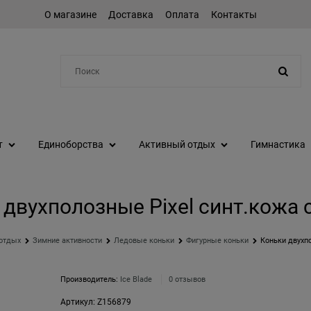
О магазине
Доставка
Оплата
Контакты
Например:
протеин
т
Единоборства
Активный отдых
Гимнастика
 двухполозные Pixel синт.кожа 
отдых
Зимние активности
Ледовые коньки
Фигурные коньки
Коньки двухпо
Производитель:
Ice Blade
0 отзывов
Артикул:
Z156879