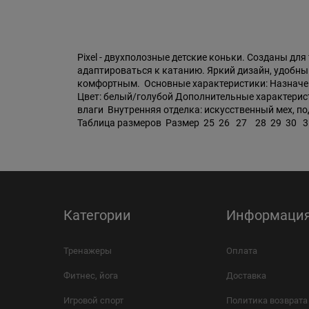
Pixel - двухполозные детские коньки. Cозданы дл
адаптироваться к катанию. Яркий дизайн, удобн
комфортным. Основные характеристики: Назначение:
Цвет: белый/голубой Дополнительные характерис
влаги Внутренняя отделка: искусственный мех, по
Таблица размеров Размер 25 26 27 28 29 30 31 
Категории
Информаци
Тренажеры
Оплата
Фитнес, йога
Доставка
Игровой спорт
Политика возврата