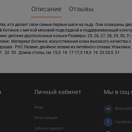
Описание
Отзывы
я тех, кто делает свои самые первые шаги на льду. Они оснащены 
ый ботинок с мягкой меховой подкладкой и поддерживающей конст
 детские двухполозные коньки Размеры: 25, 26, 27, 28, 29, 30, 31
тики: Материал ботинка: искусственная кожа высокого качества с
дошва - PVC Лезвие: двойное лезвие из литейного сплава Упаковка
32 33 Длина стопы, см 15,5 16 17 17,5 18,5 19 20 20,5 21
я
Личный кабинет
Мы в соц 
Вход
ВКонтакт
Регистрация
Facebook
Забыли пароль?