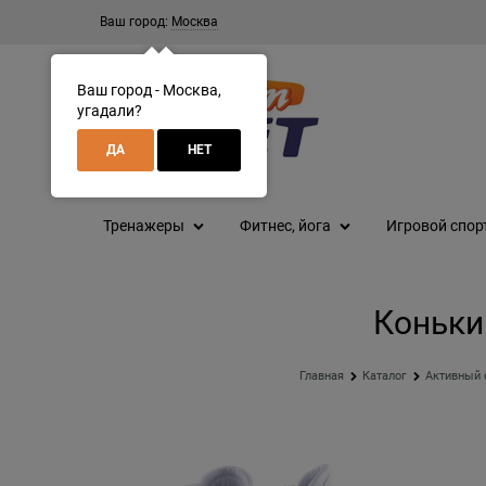
Ваш город:
Москва
Ваш город - Москва,
угадали?
ДА
НЕТ
Тренажеры
Фитнес, йога
Игровой спор
Коньки
Главная
Каталог
Активный 