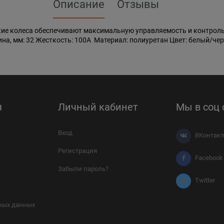
Описание
Отзывы
ткие колеса обеспечивают максимальную управляемость и контро
ина, мм: 32 Жесткость: 100A Материал: полиуретан Цвет: белый/че
я
Личный кабинет
Мы в соц 
Вход
ВКонтакт
Регистрация
Facebook
Забыли пароль?
Twitter
ных данных