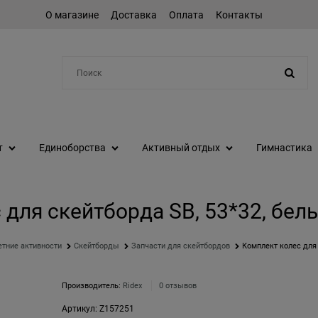
О магазине
Доставка
Оплата
Контакты
Например:
коньки
т
Единоборства
Активный отдых
Гимнастика
для скейтборда SB, 53*32, бел
етние активности
Скейтборды
Запчасти для скейтбордов
Комплект колес для 
Производитель:
Ridex
0 отзывов
Артикул:
Z157251