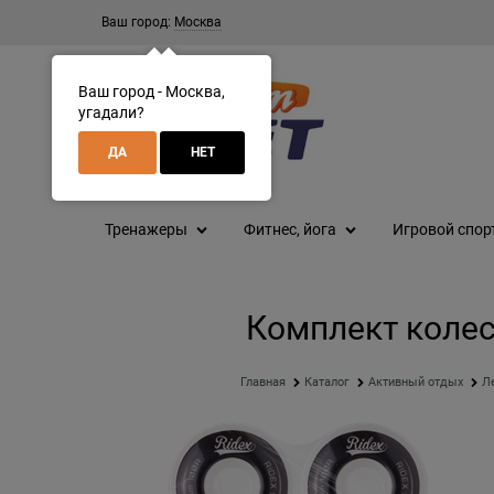
Ваш город:
Москва
Ваш город - Москва,
угадали?
ДА
НЕТ
Тренажеры
Фитнес, йога
Игровой спор
Комплект колес 
Главная
Каталог
Активный отдых
Л