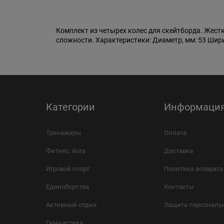
Комплект из четырех колес для скейтборда. Жес
сложности. Характеристики: Диаметр, мм: 53 Шир
Категории
Информаци
Тренажеры
Оплата
Фитнес, йога
Доставка
Игровой спорт
Политика возврата
Единоборства
Контакты
Активный отдых
Защита персональ
Гимнастика