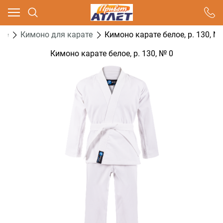
Ваш город - Москва,
угадали?
те
Кимоно для карате
Кимоно карате белое, р. 130, №
ДА
НЕТ
Кимоно карате белое, р. 130, № 0