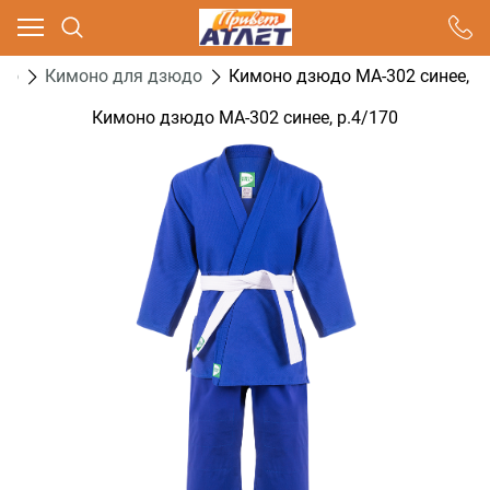
Ваш город - Москва,
угадали?
до
Кимоно для дзюдо
Кимоно дзюдо MA-302 синее, р.
ДА
НЕТ
Кимоно дзюдо MA-302 синее, р.4/170