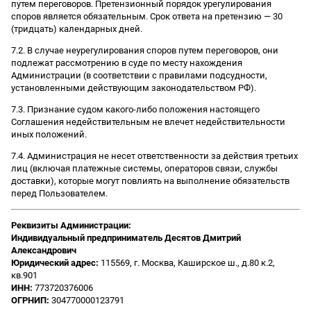
путем переговоров. Претензионный порядок урегулирования
споров является обязательным. Срок ответа на претензию — 30
(тридцать) календарных дней.
7.2. В случае неурегулирования споров путем переговоров, они
подлежат рассмотрению в суде по месту нахождения
Администрации (в соответствии с правилами подсудности,
установленными действующим законодательством РФ).
7.3. Признание судом какого-либо положения настоящего
Соглашения недействительным не влечет недействительности
иных положений.
7.4. Администрация не несет ответственности за действия третьих
лиц (включая платежные системы, операторов связи, службы
доставки), которые могут повлиять на выполнение обязательств
перед Пользователем.
Реквизиты Администрации:
Индивидуальный предприниматель Десятов Дмитрий
Александрович
Юридический адрес:
115569, г. Москва, Каширское ш., д.80 к.2,
кв.901
ИНН:
773720376006
ОГРНИП:
304770000123791