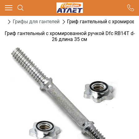
Ваш город - Москва,
угадали?
ели
Грифы для гантелей
Гриф гантельный с хромирован
ДА
НЕТ
Гриф гантельный с хромированной ручкой Dfc RB14T d-
26 длина 35 см