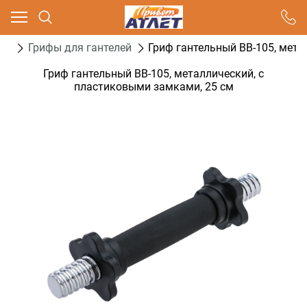
Ваш город - Москва,
угадали?
ели
Грифы для гантелей
Гриф гантельный BB-105, мета
ДА
НЕТ
Гриф гантельный BB-105, металлический, с
пластиковыми замками, 25 см