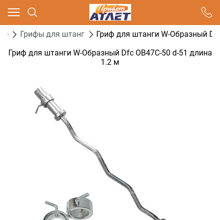
Ваш город - Москва,
угадали?
ые
Грифы для штанг
Гриф для штанги W-Образный Dfc
ДА
НЕТ
Гриф для штанги W-Образный Dfc OB47C-50 d-51 длина
1.2 м