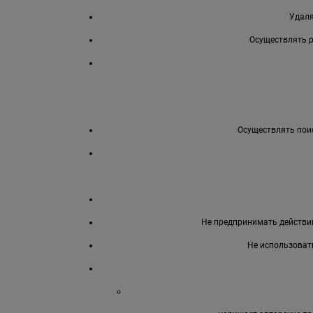
Удаля
Осуществлять 
Осуществлять поис
Не предпринимать действий
Не использоват