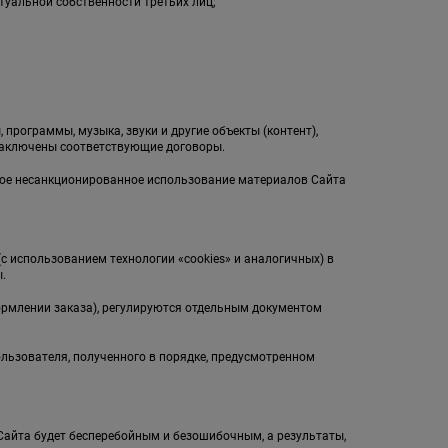
туальной собственности третьих лиц;
;
 программы, музыка, звуки и другие объекты (контент),
заключены соответствующие договоры.
бое несанкционированное использование материалов Сайта
(с использованием технологии «cookies» и аналогичных) в
.
ормлении заказа), регулируются отдельным документом
ользователя, полученного в порядке, предусмотренном
л Сайта будет бесперебойным и безошибочным, а результаты,