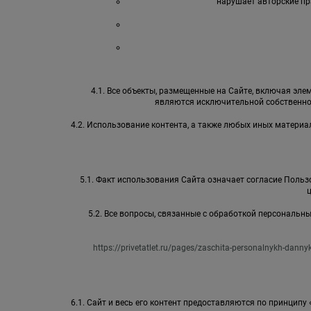
нарушает авторские пр
4.1. Все объекты, размещенные на Сайте, включая элем
являются исключительной собственно
4.2. Использование контента, а также любых иных матер
5.1. Факт использования Сайта означает согласие Пользо
5.2. Все вопросы, связанные с обработкой персональ
https://privetatlet.ru/pages/zaschita-personalnykh-danny
6.1. Сайт и весь его контент предоставляются по принципу