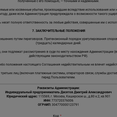
полученные с его помощью, — точными и надежными.
прямые или косвенные убытки, произошедшие вследствие использования ил
ыгоду, даже если Администрация предупреждала о возможности такого ущерб
ь несет полную ответственность за любые действия, совершенные им с испо
7. ЗАКЛЮЧИТЕЛЬНЫЕ ПОЛОЖЕНИЯ
решению путем переговоров. Претензионный порядок урегулирования споров
(тридцать) календарных дней.
ов, они подлежат рассмотрению в суде по месту нахождения Администрации (
действующим законодательством РФ).
-либо положения настоящего Соглашения недействительным не влечет недейс
я третьих лиц (включая платежные системы, операторов связи, службы доста
перед Пользователем.
Реквизиты Администрации:
Индивидуальный предприниматель Десятов Дмитрий Александрович
Юридический адрес:
115569, г. Москва, Каширское ш., д.80 к.2, кв.901
ИНН:
773720376006
ОГРНИП:
304770000123791
Код