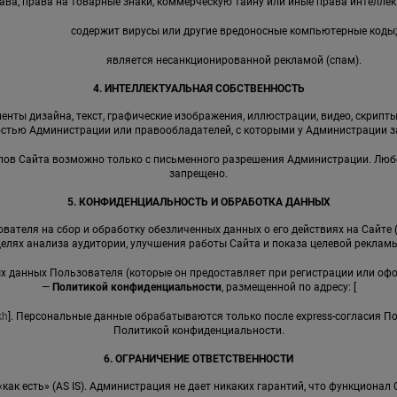
ава, права на товарные знаки, коммерческую тайну или иные права интеллек
содержит вирусы или другие вредоносные компьютерные коды
является несанкционированной рекламой (спам).
4. ИНТЕЛЛЕКТУАЛЬНАЯ СОБСТВЕННОСТЬ
енты дизайна, текст, графические изображения, иллюстрации, видео, скрипты,
стью Администрации или правообладателей, с которыми у Администрации 
иалов Сайта возможно только с письменного разрешения Администрации. Лю
запрещено.
5. КОНФИДЕНЦИАЛЬНОСТЬ И ОБРАБОТКА ДАННЫХ
вателя на сбор и обработку обезличенных данных о его действиях на Сайте 
целях анализа аудитории, улучшения работы Сайта и показа целевой рекламы
ных данных Пользователя (которые он предоставляет при регистрации или оф
—
Политикой конфиденциальности
, размещенной по адресу: [
kh
]. Персональные данные обрабатываются только после express-согласия П
Политикой конфиденциальности.
6. ОГРАНИЧЕНИЕ ОТВЕТСТВЕННОСТИ
 «как есть» (AS IS). Администрация не дает никаких гарантий, что функциона