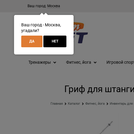
Ваш город:
Москва
Ваш город - Москва,
угадали?
ДА
НЕТ
Тренажеры
Фитнес, йога
Игровой спор
Гриф для штанги
Главная
Каталог
Фитнес, йога
Инвентарь для