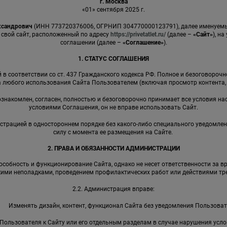
г. Москва
«01» сентября 2025 г.
ксандрович
(ИНН 773720376006, ОГРНИП 304770000123791), далее именуе
 свой сайт, расположенный по адресу
https://privetatlet.ru/
(далее –
«Сайт»
), н
соглашении (далее –
«Соглашение»
).
1. СТАТУС СОГЛАШЕНИЯ
в соответствии со ст. 437 Гражданского кодекса РФ. Полное и безоговороч
 любого использования Сайта Пользователем (включая просмотр контента, р
 ознакомлен, согласен, полностью и безоговорочно принимает все условия на
условиями Соглашения, он не вправе использовать Сайт.
страцией в одностороннем порядке без какого-либо специального уведомлен
силу с момента ее размещения на Сайте.
2. ПРАВА И ОБЯЗАННОСТИ АДМИНИСТРАЦИИ
собность и функционирование Сайта, однако не несет ответственности за в
кими неполадками, проведением профилактических работ или действиями тре
2.2. Администрация вправе:
Изменять дизайн, контент, функционал Сайта без уведомления Пользоват
Пользователя к Сайту или его отдельным разделам в случае нарушения усл