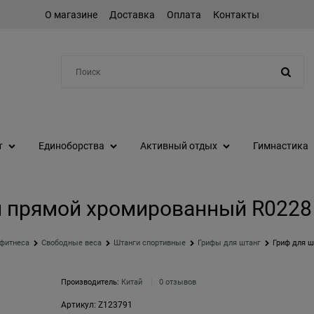
О магазине
Доставка
Оплата
Контакты
Например:
протеин
т
Единоборства
Активный отдых
Гимнастика
 прямой хромированный R0228 
 фитнеса
Свободные веса
Штанги спортивные
Грифы для штанг
Гриф для ш
Производитель:
Китай
0 отзывов
Артикул:
Z123791