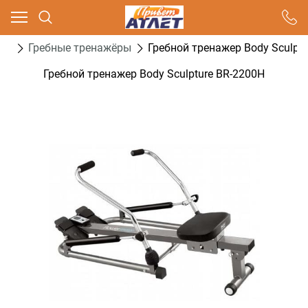
Ваш город - Москва,
угадали?
ры
Гребные тренажёры
Гребной тренажер Body Sculpt
ДА
НЕТ
Гребной тренажер Body Sculpture BR-2200H