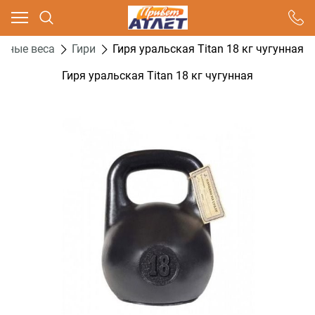
Ваш город - Москва,
угадали?
дные веса
Гири
Гиря уральская Titan 18 кг чугунная
ДА
НЕТ
Гиря уральская Titan 18 кг чугунная