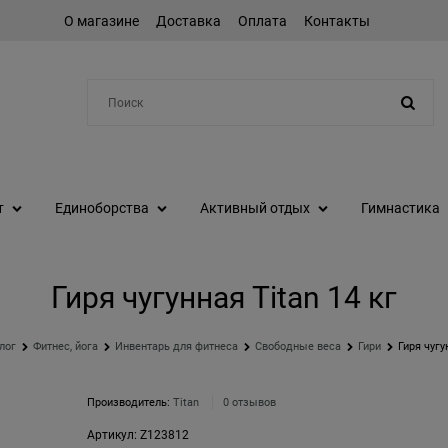
О магазине
Доставка
Оплата
Контакты
Например:
степпер
т
Единоборства
Активный отдых
Гимнастика
Гиря чугунная Titan 14 кг
лог
Фитнес, йога
Инвентарь для фитнеса
Свободные веса
Гири
Гиря чугу
Производитель:
Titan
0 отзывов
Артикул:
Z123812