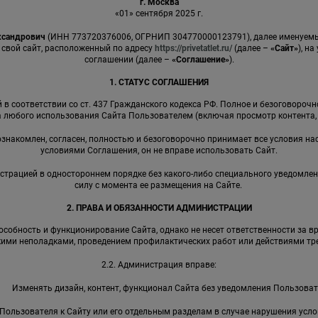
г. Москва
«01» сентября 2025 г.
ксандрович
(ИНН 773720376006, ОГРНИП 304770000123791), далее именуе
 свой сайт, расположенный по адресу
https://privetatlet.ru/
(далее –
«Сайт»
), н
соглашении (далее –
«Соглашение»
).
1. СТАТУС СОГЛАШЕНИЯ
в соответствии со ст. 437 Гражданского кодекса РФ. Полное и безоговороч
 любого использования Сайта Пользователем (включая просмотр контента, р
 ознакомлен, согласен, полностью и безоговорочно принимает все условия на
условиями Соглашения, он не вправе использовать Сайт.
страцией в одностороннем порядке без какого-либо специального уведомлен
силу с момента ее размещения на Сайте.
2. ПРАВА И ОБЯЗАННОСТИ АДМИНИСТРАЦИИ
собность и функционирование Сайта, однако не несет ответственности за в
кими неполадками, проведением профилактических работ или действиями тре
2.2. Администрация вправе:
Изменять дизайн, контент, функционал Сайта без уведомления Пользоват
Пользователя к Сайту или его отдельным разделам в случае нарушения усл