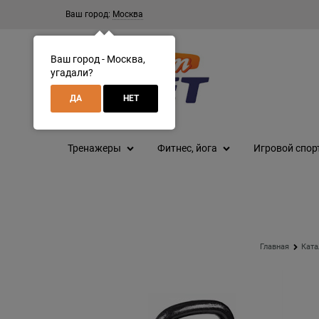
Ваш город:
Москва
Ваш город - Москва,
угадали?
ДА
НЕТ
Тренажеры
Фитнес, йога
Игровой спор
Главная
Ката