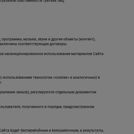
туальной собственности третьих лиц;
;
 программы, музыка, звуки и другие объекты (контент),
заключены соответствующие договоры.
бое несанкционированное использование материалов Сайта
(с использованием технологии «cookies» и аналогичных) в
.
ормлении заказа), регулируются отдельным документом
ользователя, полученного в порядке, предусмотренном
л Сайта будет бесперебойным и безошибочным, а результаты,