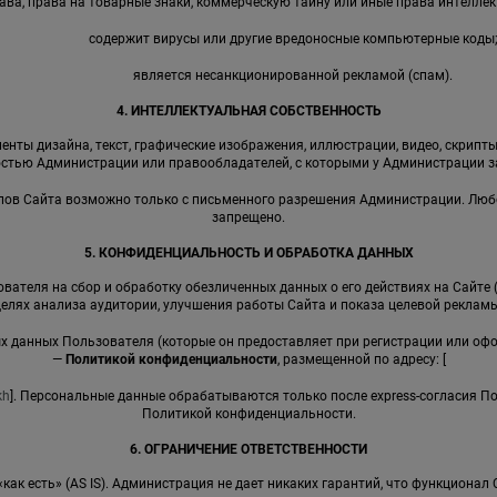
ава, права на товарные знаки, коммерческую тайну или иные права интеллек
содержит вирусы или другие вредоносные компьютерные коды
является несанкционированной рекламой (спам).
4. ИНТЕЛЛЕКТУАЛЬНАЯ СОБСТВЕННОСТЬ
енты дизайна, текст, графические изображения, иллюстрации, видео, скрипты,
стью Администрации или правообладателей, с которыми у Администрации 
иалов Сайта возможно только с письменного разрешения Администрации. Лю
запрещено.
5. КОНФИДЕНЦИАЛЬНОСТЬ И ОБРАБОТКА ДАННЫХ
вателя на сбор и обработку обезличенных данных о его действиях на Сайте 
целях анализа аудитории, улучшения работы Сайта и показа целевой рекламы
ных данных Пользователя (которые он предоставляет при регистрации или оф
—
Политикой конфиденциальности
, размещенной по адресу: [
kh
]. Персональные данные обрабатываются только после express-согласия П
Политикой конфиденциальности.
6. ОГРАНИЧЕНИЕ ОТВЕТСТВЕННОСТИ
 «как есть» (AS IS). Администрация не дает никаких гарантий, что функциона