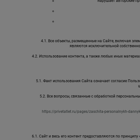
нарушает авторские пр
4.1. Все объекты, размещенные на Сайте, включая элем
являются исключительной собственно
4.2. Использование контента, а также любых иных матер
5.1. Факт использования Сайта означает согласие Пользо
5.2. Все вопросы, связанные с обработкой персональ
https://privetatlet.ru/pages/zaschita-personalnykh-danny
6.1. Сайт и весь его контент предоставляются по принципу