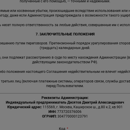
полученные с его помощью, — точными и надежными.
прямые или косвенные убытки, произошедшие вследствие использования ил
ыгоду, даже если Администрация предупреждала о возможности такого ущерб
ь несет полную ответственность за любые действия, совершенные им с испо
7. ЗАКЛЮЧИТЕЛЬНЫЕ ПОЛОЖЕНИЯ
решению путем переговоров. Претензионный порядок урегулирования споров
(тридцать) календарных дней.
ов, они подлежат рассмотрению в суде по месту нахождения Администрации (
действующим законодательством РФ).
-либо положения настоящего Соглашения недействительным не влечет недейс
я третьих лиц (включая платежные системы, операторов связи, службы доста
перед Пользователем.
Реквизиты Администрации:
Индивидуальный предприниматель Десятов Дмитрий Александрович
Юридический адрес:
115569, г. Москва, Каширское ш., д.80 к.2, кв.901
ИНН:
773720376006
ОГРНИП:
304770000123791
Код