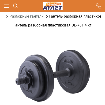
Ваш город - Москва,
угадали?
ели
Разборные гантели
Гантель разборная пластиковая
ДА
НЕТ
Гантель разборная пластиковая DB-701 4 кг