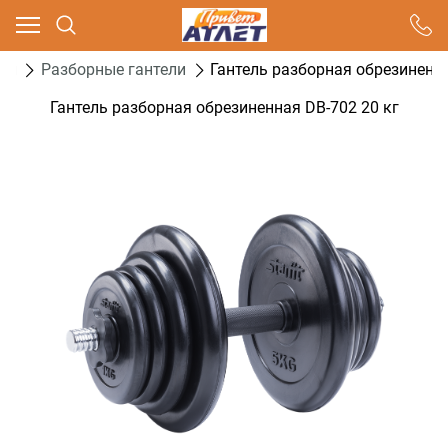
Ваш город - Москва,
угадали?
ели
Разборные гантели
Гантель разборная обрезиненна
ДА
НЕТ
Гантель разборная обрезиненная DB-702 20 кг