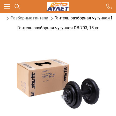
Ваш город - Москва,
угадали?
ели
Разборные гантели
Гантель разборная чугунная DB-
ДА
НЕТ
Гантель разборная чугунная DB-703, 18 кг