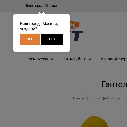
Ваш город:
Москва
Ваш город - Москва,
угадали?
ДА
НЕТ
Тренажеры
Фитнес, йога
Игровой спор
Гантел
Главная
Каталог
Фитнес, йога