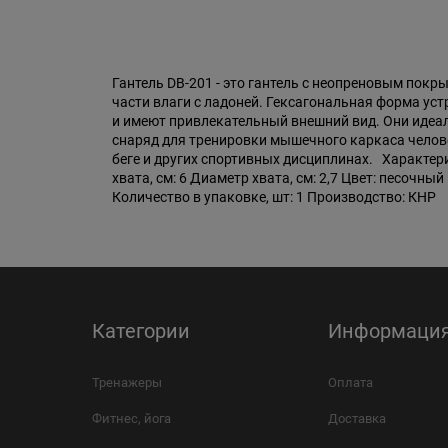
Гантель DB-201 - это гантель с неопреновым пок
части влаги с ладоней. Гексагональная форма ус
и имеют привлекательный внешний вид. Они идеал
снаряд для тренировки мышечного каркаса человек
беге и других спортивных дисциплинах. Характерис
хвата, см: 6 Диаметр хвата, см: 2,7 Цвет: песочный 
Количество в упаковке, шт: 1 Производство: КНР
Категории
Информаци
Тренажеры
Оплата
Фитнес, йога
Доставка