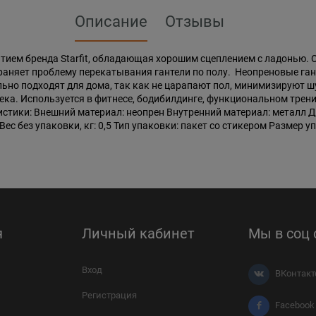
Описание
Отзывы
рытием бренда Starfit, обладающая хорошим сцеплением с ладонью
траняет проблему перекатывания гантели по полу. Неопреновые ган
ьно подходят для дома, так как не царапают пол, минимизируют ш
а. Используется в фитнесе, бодибилдинге, функциональном тренинг
тики: Внешний материал: неопрен Внутренний материал: металл Длин
Вес без упаковки, кг: 0,5 Тип упаковки: пакет со стикером Размер упа
я
Личный кабинет
Мы в соц 
Вход
ВКонтакт
Регистрация
Facebook