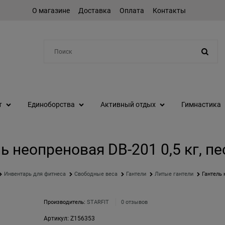
О магазине
Доставка
Оплата
Контакты
Например:
степпер
т
Единоборства
Активный отдых
Гимнастика
ь неопреновая DB-201 0,5 кг, п
Инвентарь для фитнеса
Свободные веса
Гантели
Литые гантели
Гантель 
Производитель:
STARFIT
0 отзывов
Артикул:
Z156353