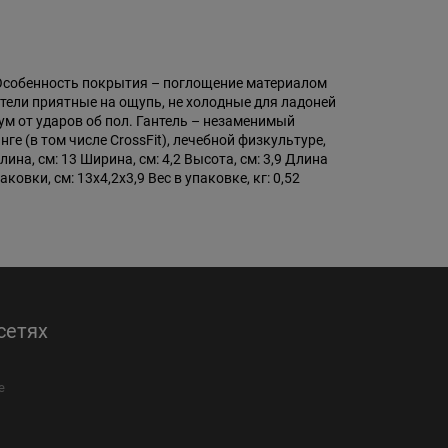
. Особенность покрытия – поглощение материалом
тели приятные на ощупь, не холодные для ладоней
ум от ударов об пол. Гантель – незаменимый
е (в том числе CrossFit), лечебной физкультуре,
а, см: 13 Ширина, см: 4,2 Высота, см: 3,9 Длина
ковки, см: 13х4,2х3,9 Вес в упаковке, кг: 0,52
сетях
е