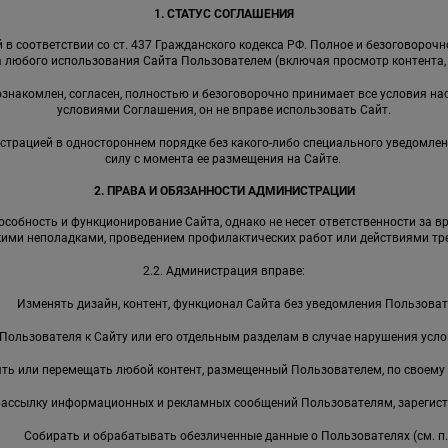
1. СТАТУС СОГЛАШЕНИЯ
в соответствии со ст. 437 Гражданского кодекса РФ. Полное и безоговороч
 любого использования Сайта Пользователем (включая просмотр контента, р
 ознакомлен, согласен, полностью и безоговорочно принимает все условия на
условиями Соглашения, он не вправе использовать Сайт.
страцией в одностороннем порядке без какого-либо специального уведомлен
силу с момента ее размещения на Сайте.
2. ПРАВА И ОБЯЗАННОСТИ АДМИНИСТРАЦИИ
собность и функционирование Сайта, однако не несет ответственности за в
кими неполадками, проведением профилактических работ или действиями тре
2.2. Администрация вправе:
Изменять дизайн, контент, функционал Сайта без уведомления Пользоват
Пользователя к Сайту или его отдельным разделам в случае нарушения усл
ть или перемещать любой контент, размещенный Пользователем, по своему
рассылку информационных и рекламных сообщений Пользователям, зарегист
Собирать и обрабатывать обезличенные данные о Пользователях (см. п. 