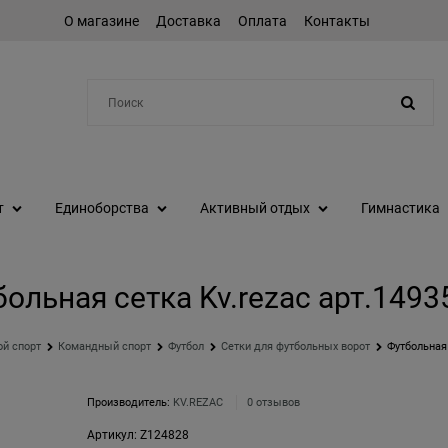
О магазине
Доставка
Оплата
Контакты
Например:
коньки
т
Единоборства
Активный отдых
Гимнастика
ольная сетка Kv.rezac арт.149
ой спорт
Командный спорт
Футбол
Сетки для футбольных ворот
Футбольная 
Производитель:
KV.REZAC
0 отзывов
Артикул:
Z124828