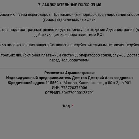
7. ЗАКЛЮЧИТЕЛЬНЫЕ ПОЛОЖЕНИЯ
решению путем переговоров. Претензионный порядок урегулирования споров
(тридцать) календарных дней.
ов, они подлежат рассмотрению в суде по месту нахождения Администрации (
действующим законодательством РФ).
-либо положения настоящего Соглашения недействительным не влечет недейс
я третьих лиц (включая платежные системы, операторов связи, службы доста
перед Пользователем.
Реквизиты Администрации:
Индивидуальный предприниматель Десятов Дмитрий Александрович
Юридический адрес:
115569, г. Москва, Каширское ш., д.80 к.2, кв.901
ИНН:
773720376006
ОГРНИП:
304770000123791
Код