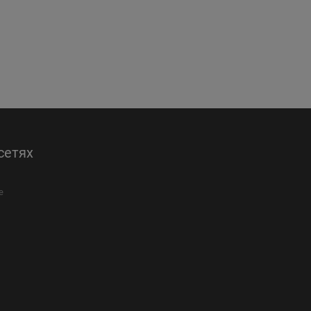
сетях
е