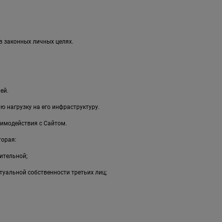
в законных личных целях.
ей.
 нагрузку на его инфраструктуру.
имодействия с Сайтом.
торая:
ительной;
туальной собственности третьих лиц;
;