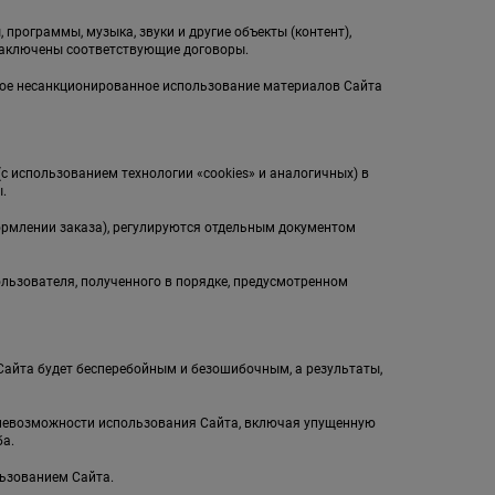
 программы, музыка, звуки и другие объекты (контент),
заключены соответствующие договоры.
бое несанкционированное использование материалов Сайта
(с использованием технологии «cookies» и аналогичных) в
.
ормлении заказа), регулируются отдельным документом
ользователя, полученного в порядке, предусмотренном
л Сайта будет бесперебойным и безошибочным, а результаты,
и невозможности использования Сайта, включая упущенную
а.
льзованием Сайта.