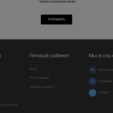
* буквы на русском языке
я
Личный кабинет
Мы в соц 
Вход
ВКонтакт
Регистрация
Facebook
Забыли пароль?
Twitter
ных данных