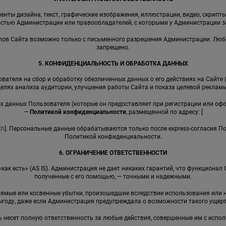
енты дизайна, текст, графические изображения, иллюстрации, видео, скрипты,
стью Администрации или правообладателей, с которыми у Администрации 
иалов Сайта возможно только с письменного разрешения Администрации. Лю
запрещено.
5. КОНФИДЕНЦИАЛЬНОСТЬ И ОБРАБОТКА ДАННЫХ
вателя на сбор и обработку обезличенных данных о его действиях на Сайте 
целях анализа аудитории, улучшения работы Сайта и показа целевой рекламы
ных данных Пользователя (которые он предоставляет при регистрации или оф
—
Политикой конфиденциальности
, размещенной по адресу: [
kh
]. Персональные данные обрабатываются только после express-согласия П
Политикой конфиденциальности.
6. ОГРАНИЧЕНИЕ ОТВЕТСТВЕННОСТИ
 «как есть» (AS IS). Администрация не дает никаких гарантий, что функциона
полученные с его помощью, — точными и надежными.
прямые или косвенные убытки, произошедшие вследствие использования ил
ыгоду, даже если Администрация предупреждала о возможности такого ущерб
ь несет полную ответственность за любые действия, совершенные им с испо