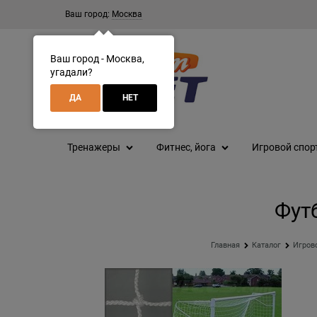
Ваш город:
Москва
Ваш город - Москва,
угадали?
ДА
НЕТ
Тренажеры
Фитнес, йога
Игровой спор
Футб
Главная
Каталог
Игров