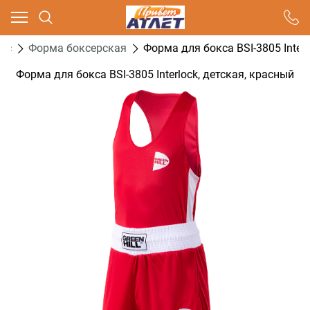
Ваш город - Москва,
угадали?
кс
Форма боксерская
Форма для бокса BSI-3805 Interl
ДА
НЕТ
Форма для бокса BSI-3805 Interlock, детская, красный