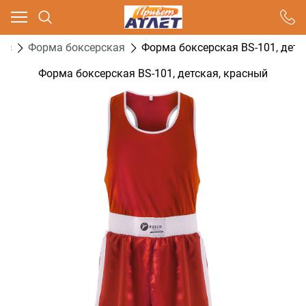
Ваш город - Москва,
угадали?
кс
Форма боксерская
Форма боксерская BS-101, детс
ДА
НЕТ
Форма боксерская BS-101, детская, красный